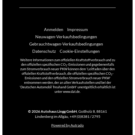
Anmelden
Impressum
Neuwagen-Verkaufsbedingungen
Gebrauchtwagen-Verkaufsbedingungen
Datenschutz
Cookie-Einstellungen
Weitere Informationen zum offiziellen Kraftstoffverbrauch und zu
den offiziellen spezifischen CO
-Emissionen und gegebenenfalls
2
zum Stromverbrauch neuer PKW können dem 'Leitfaden über den
offiziellen Kraftstoffverbrauch, die offiziellen spezifischen CO
-
2
Emissionen und den offiziellen Stromverbrauch neuer PKW'
entnommen werden, der an allen Verkaufsstellen und bei der
'Deutschen Automobil Treuhand GmbH' unentgeltlich erhältlich ist
unter www.dat.de.
© 2026
Autohaus Lingg GmbH
,
Goßholz 8
,
88161
Lindenberg im Allgäu,
+49 (0)8381 / 2795
Powered by Autrado