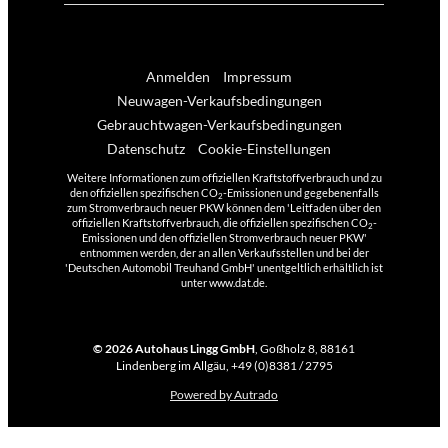
Anmelden
Impressum
Neuwagen-Verkaufsbedingungen
Gebrauchtwagen-Verkaufsbedingungen
Datenschutz
Cookie-Einstellungen
Weitere Informationen zum offiziellen Kraftstoffverbrauch und zu
den offiziellen spezifischen CO
-Emissionen und gegebenenfalls
2
zum Stromverbrauch neuer PKW können dem 'Leitfaden über den
offiziellen Kraftstoffverbrauch, die offiziellen spezifischen CO
-
2
Emissionen und den offiziellen Stromverbrauch neuer PKW'
entnommen werden, der an allen Verkaufsstellen und bei der
'Deutschen Automobil Treuhand GmbH' unentgeltlich erhältlich ist
unter www.dat.de.
© 2026
Autohaus Lingg GmbH
,
Goßholz 8
,
88161
Lindenberg im Allgäu,
+49 (0)8381 / 2795
Powered by Autrado