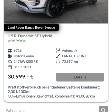
Land Rover Range Rover Evoque
1.5 R-Dynamic SE Hybrid
sofort lieferbar
6716
Automatik
Hybrid Benzin
LANTAU BRONZE
147 kW (200 PS)
73.857 km
01.06.2021
30.999,– €
Details
Differenzbesteuert
Kraftstoffverbrauch bei entladener Batterie kombiniert:
2,00 l/100km
CO
-Emissionen (gewichtet, kombiniert):
43,00 g/km
2
Fahrzeugnr.