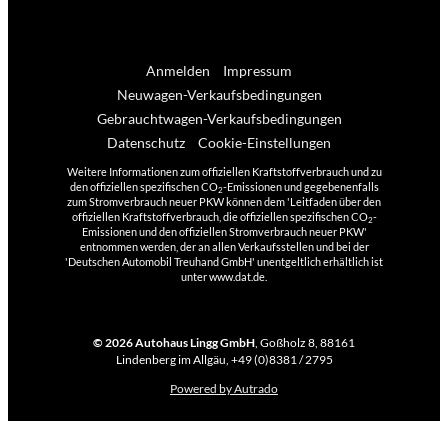
Anmelden
Impressum
Neuwagen-Verkaufsbedingungen
Gebrauchtwagen-Verkaufsbedingungen
Datenschutz
Cookie-Einstellungen
Weitere Informationen zum offiziellen Kraftstoffverbrauch und zu
den offiziellen spezifischen CO
-Emissionen und gegebenenfalls
2
zum Stromverbrauch neuer PKW können dem 'Leitfaden über den
offiziellen Kraftstoffverbrauch, die offiziellen spezifischen CO
-
2
Emissionen und den offiziellen Stromverbrauch neuer PKW'
entnommen werden, der an allen Verkaufsstellen und bei der
'Deutschen Automobil Treuhand GmbH' unentgeltlich erhältlich ist
unter www.dat.de.
© 2026
Autohaus Lingg GmbH
,
Goßholz 8
,
88161
Lindenberg im Allgäu,
+49 (0)8381 / 2795
Powered by Autrado