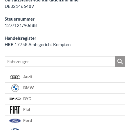
DE321466489
Steuernummer
127/121/90688
Handelsregister
HRB 17758 Amtsgericht Kempten
Fahrzeugnr.
Audi
BMW
BYD
Fiat
Ford