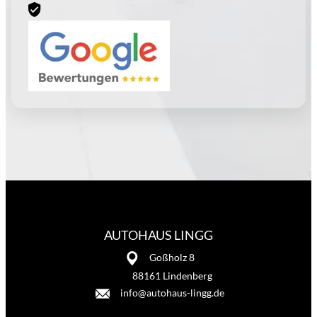
AUTOHAUS LINGG
Goßholz 8
88161 Lindenberg
info@autohaus-lingg.de