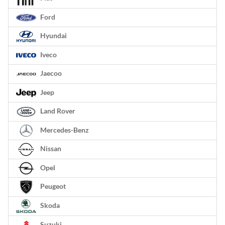
Ford
Hyundai
Iveco
Jaecoo
Jeep
Land Rover
Mercedes-Benz
Nissan
Opel
Peugeot
Skoda
Suzuki