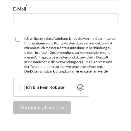
*
E-Mail
Ich willige ein, dass Autohaus Lingg die von mir übermittelten
Informationen und Kontaktdaten dazu verwendet, um mit
mir anlässlich meiner Kontaktaufnahme in Verbindung zu
treten, in diesem Zusammenhang zu kommunizieren und
meine Anfrage zu bearbeiten und abzuwickeln. Dies gilt
insbesondere für die Verwendung der E-Mail-Adresse und
der Telefonnummer zu den vorgenannten Zwecken.
Die Datenschutzerklärung kann hier eingesehen werden.
Ich bin kein Roboter
Formular absenden