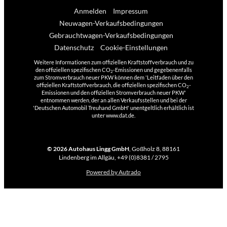
Anmelden
Impressum
Neuwagen-Verkaufsbedingungen
Gebrauchtwagen-Verkaufsbedingungen
Datenschutz
Cookie-Einstellungen
Weitere Informationen zum offiziellen Kraftstoffverbrauch und zu
den offiziellen spezifischen CO
-Emissionen und gegebenenfalls
2
zum Stromverbrauch neuer PKW können dem 'Leitfaden über den
offiziellen Kraftstoffverbrauch, die offiziellen spezifischen CO
-
2
Emissionen und den offiziellen Stromverbrauch neuer PKW'
entnommen werden, der an allen Verkaufsstellen und bei der
'Deutschen Automobil Treuhand GmbH' unentgeltlich erhältlich ist
unter www.dat.de.
© 2026
Autohaus Lingg GmbH
,
Goßholz 8
,
88161
Lindenberg im Allgäu,
+49 (0)8381 / 2795
Powered by Autrado