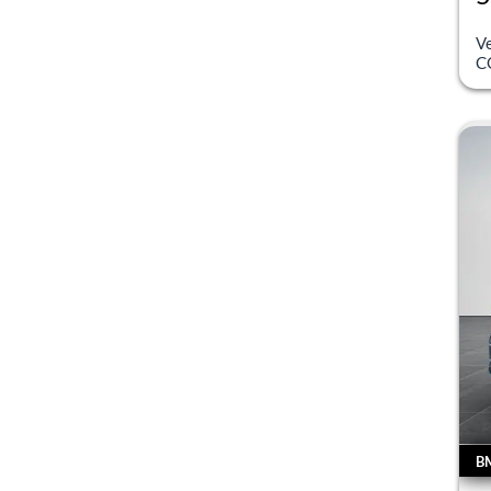
inc
V
C
B