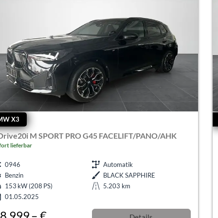
MW X3
Drive20i M SPORT PRO G45 FACELIFT/PANO/AHK
fort lieferbar
0946
Automatik
Benzin
BLACK SAPPHIRE
153 kW (208 PS)
5.203 km
01.05.2025
8.999,– €
Details