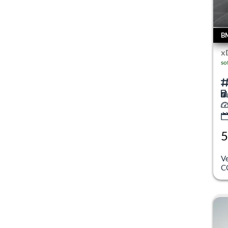
B
x
so
5
inc
V
C