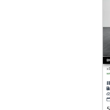
B
x
so
5