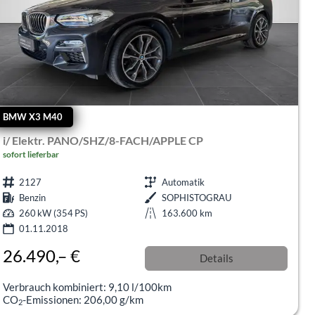
BMW X3 M40
i/ Elektr. PANO/SHZ/8-FACH/APPLE CP
sofort lieferbar
2127
Automatik
Benzin
SOPHISTOGRAU
260 kW (354 PS)
163.600 km
01.11.2018
26.490,– €
Details
Differenzbesteuert
Verbrauch kombiniert:
9,10 l/100km
CO
-Emissionen:
206,00 g/km
2