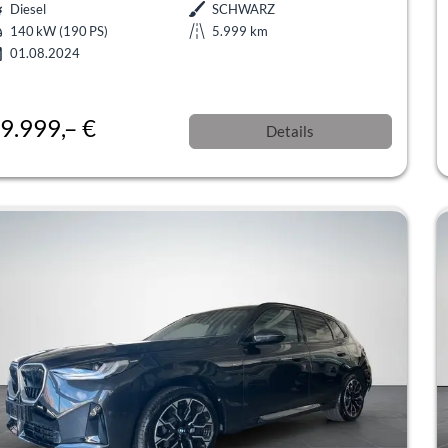
Diesel
SCHWARZ
140 kW (190 PS)
5.999 km
01.08.2024
9.999,– €
Details
l. 19% MwSt.