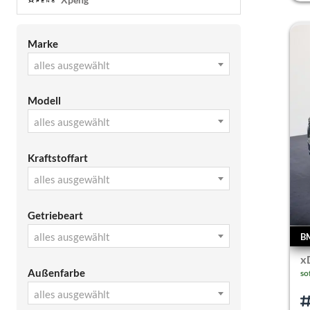
Marke
alles ausgewählt
Modell
alles ausgewählt
Kraftstoffart
alles ausgewählt
Getriebeart
alles ausgewählt
B
x
Außenfarbe
so
alles ausgewählt