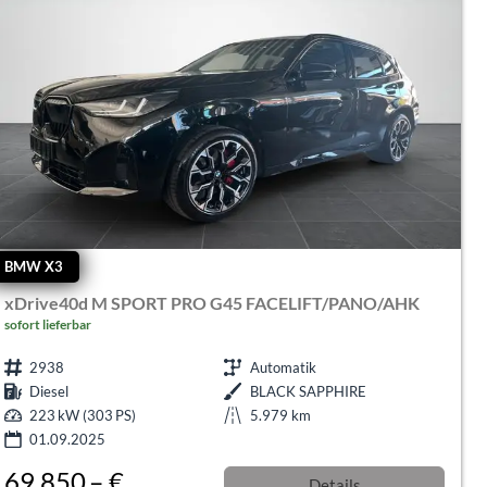
BMW X3
xDrive40d M SPORT PRO G45 FACELIFT/PANO/AHK
sofort lieferbar
2938
Automatik
Diesel
BLACK SAPPHIRE
223 kW (303 PS)
5.979 km
01.09.2025
69.850,– €
Details