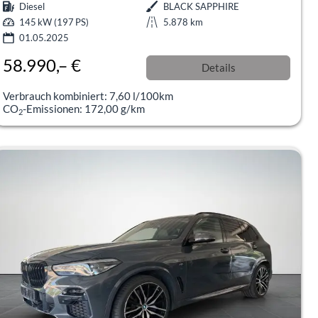
Diesel
BLACK SAPPHIRE
145 kW (197 PS)
5.878 km
01.05.2025
58.990,– €
Details
incl. 19% MwSt.
Verbrauch kombiniert:
7,60 l/100km
CO
-Emissionen:
172,00 g/km
2