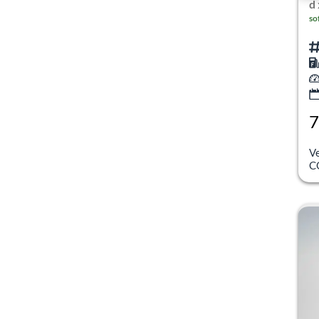
d
so
7
inc
V
C