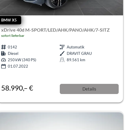
BMW X5
xDrive 40d M-SPORT/LED/AHK/PANO/AHK/7-SITZ
sofort lieferbar
0142
Automatik
Diesel
DRAVIT GRAU
250 kW (340 PS)
89.561 km
01.07.2022
58.990,– €
Details
incl. 19% MwSt.