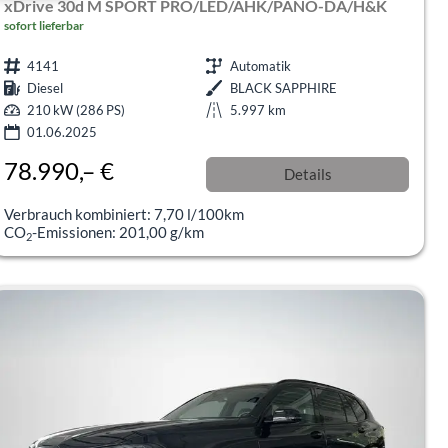
xDrive 30d M SPORT PRO/LED/AHK/PANO-DA/H&K
sofort lieferbar
4141
Automatik
Diesel
BLACK SAPPHIRE
210 kW (286 PS)
5.997 km
01.06.2025
78.990,– €
Details
incl. 19% MwSt.
Verbrauch kombiniert:
7,70 l/100km
CO
-Emissionen:
201,00 g/km
2