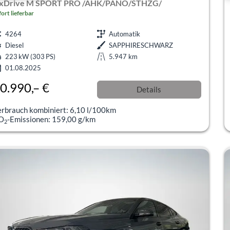
 xDrive M SPORT PRO /AHK/PANO/STHZG/
fort lieferbar
4264
Automatik
Diesel
SAPPHIRESCHWARZ
223 kW (303 PS)
5.947 km
01.08.2025
0.990,– €
Details
l. 19% MwSt.
erbrauch kombiniert:
6,10 l/100km
O
-Emissionen:
159,00 g/km
2