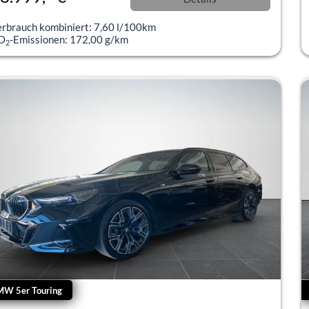
l. 19% MwSt.
erbrauch kombiniert:
7,60 l/100km
O
-Emissionen:
172,00 g/km
2
MW 5er Touring