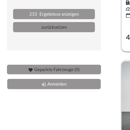
233
Ergebnisse anzeigen
zurücksetzen
4
inc
Geparkte Fahrzeuge (
0
)
Anmelden