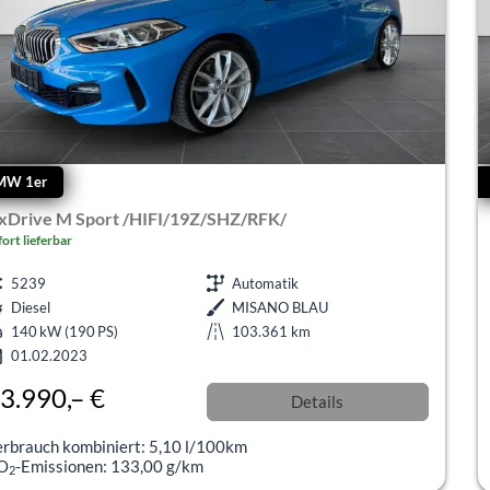
MW 1er
 xDrive M Sport /HIFI/19Z/SHZ/RFK/
fort lieferbar
5239
Automatik
Diesel
MISANO BLAU
140 kW (190 PS)
103.361 km
01.02.2023
3.990,– €
Details
ferenzbesteuert
erbrauch kombiniert:
5,10 l/100km
O
-Emissionen:
133,00 g/km
2