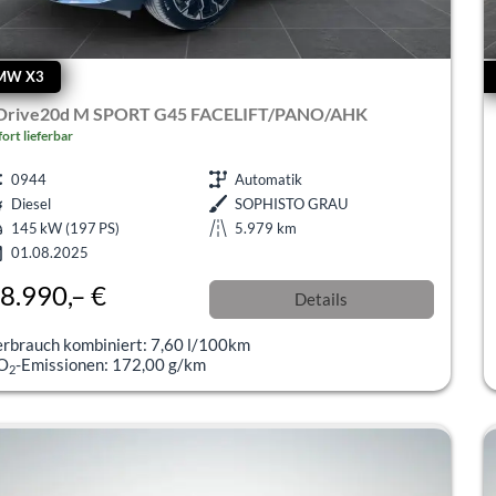
MW X3
Drive20d M SPORT G45 FACELIFT/PANO/AHK
fort lieferbar
0944
Automatik
Diesel
SOPHISTO GRAU
145 kW (197 PS)
5.979 km
01.08.2025
8.990,– €
Details
l. 19% MwSt.
erbrauch kombiniert:
7,60 l/100km
O
-Emissionen:
172,00 g/km
2