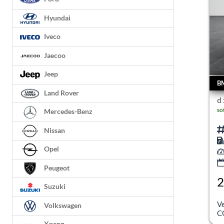
Hyundai
Iveco
Jaecoo
Jeep
B
Land Rover
d
so
Mercedes-Benz
Nissan
Opel
Peugeot
2
Suzuki
Dif
V
Volkswagen
C
Xpeng