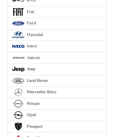
BYD
Fiat
Ford
Hyundai
Iveco
Jaecoo
Jeep
Land Rover
Mercedes-Benz
Nissan
Opel
Peugeot