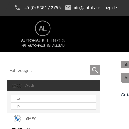
+49 (0) 8381 / 2795
info@autohaus-lingg.de
inf
Fahrzeugnr.
Au
Audi
Gut
Q3
Q5
BMW