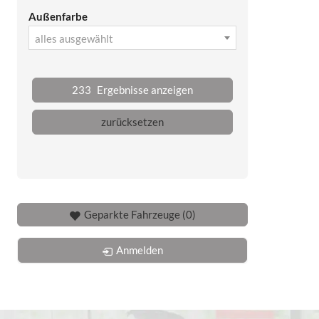
Außenfarbe
alles ausgewählt
233
Ergebnisse anzeigen
zurücksetzen
Geparkte Fahrzeuge (
0
)
Anmelden