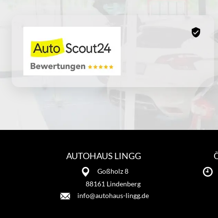
AUTOHAUS LINGG
Goßholz 8
88161 Lindenberg
info@autohaus-lingg.de