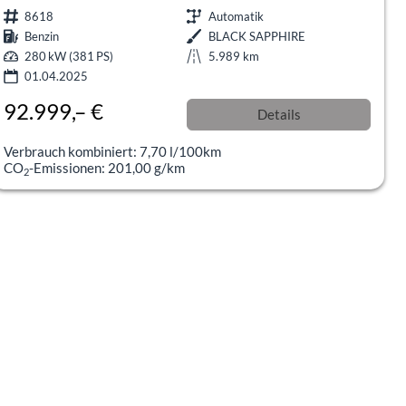
8618
Automatik
Benzin
BLACK SAPPHIRE
280 kW (381 PS)
5.989 km
01.04.2025
92.999,– €
Details
incl. 19% MwSt.
Verbrauch kombiniert:
7,70 l/100km
CO
-Emissionen:
201,00 g/km
2