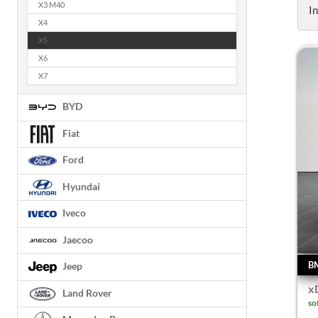
X3 M40
I
X4
X5
X6
X7
BYD
Fiat
Ford
Hyundai
Iveco
Jaecoo
B
Jeep
x
Land Rover
so