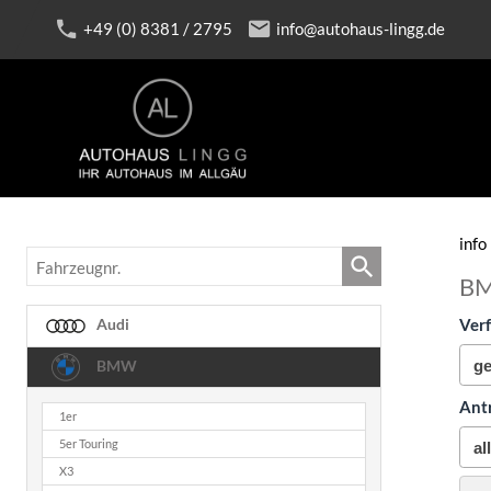
+49 (0) 8381 / 2795
info@autohaus-lingg.de
info
Fahrzeugnr.
B
Verf
Audi
BMW
Ant
1er
5er Touring
X3