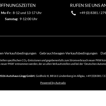
ÖFFNUNGSZEITEN
RUFEN SIE UNS A
Mo-Fr:
8-12 und 13-17 Uhr
+49 (0) 8381 / 27
Samstag:
9-12:00 Uhr
n-Verkaufsbedingungen
Gebrauchtwagen-Verkaufsbedingungen
Dat
ziellen spezifischen CO
-Emissionen und gegebenenfalls zum Stromverbrauch neuer PKW können 
2
 neuer PKW' entnommen werden, der an allen Verkaufsstellen und bei der 'Deutschen Automobi
2026
Autohaus Lingg GmbH
,
Goßholz 8
,
88161
Lindenberg im Allgäu,
+49 (0)8381 / 2
Powered by Autrado