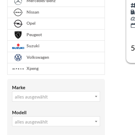
Mercedes-Benz
Nissan
Opel
Peugeot
Suzuki
5
inc
Volkswagen
Xpeng
Marke
alles ausgewählt
Modell
alles ausgewählt