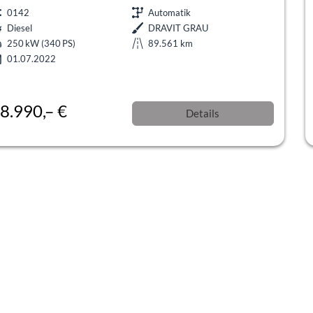
0142
Automatik
Diesel
DRAVIT GRAU
250 kW (340 PS)
89.561 km
01.07.2022
8.990,– €
Details
l. 19% MwSt.