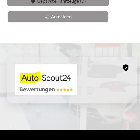
Geparkte Fahrzeuge (
0
)
Anmelden