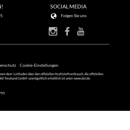
N!
SOCIAL MEDIA
95
Folgen Sie uns
enschutz
Cookie-Einstellungen
dem 'Leitfaden über den offiziellen Kraftstoffverbrauch, die offiziellen
l Treuhand GmbH' unentgeltlich erhältlich ist unter www.dat.de.
795