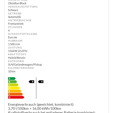
Obsidian Black
INNENAUSSTATTUNG
Schwarz
GETRIEBE
Automatik
ANTRIEBSACHSE
Frontantrieb
ZYLINDER
4
SCHADSTOFFKLASSE
Euro 6e
HUBRAUM
1.500 ccm
LEISTUNG
156 kW (212 PS)
KRAFTSTOFF
Hybrid Benzin
KATEGORIE
SUV/Geländewagen/Pickup
KILOMETERSTAND
10 km
Energieverbrauch (gewichtet, kombiniert):
3,70 l/100km + 16,00 kWh/100km
Kraftstoffverbrauch bei entladener Batterie kombiniert: