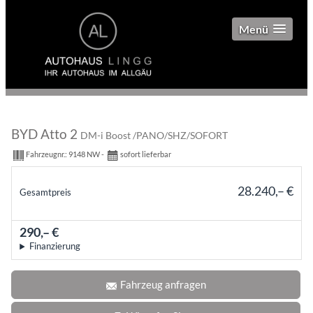
Menü
BYD Atto 2
DM-i Boost /PANO/SHZ/SOFORT
Fahrzeugnr.:
9148 NW
sofort lieferbar
28.240,– €
Gesamtpreis
incl. 19% MwSt., den Kosten für Überführung und Zulassungspapieren
290,– €
mtl.
Finanzierung
Fahrzeug anfragen