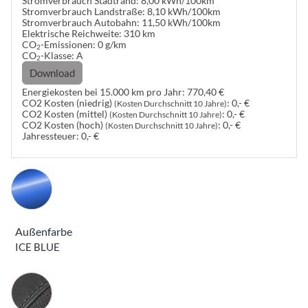
Stromverbrauch Stadtrand:
8,00 kWh/100km
Stromverbrauch Landstraße:
8,10 kWh/100km
Stromverbrauch Autobahn:
11,50 kWh/100km
Elektrische Reichweite:
310 km
CO
-Emissionen:
0 g/km
2
CO
-Klasse:
A
2
Download
Energiekosten bei 15.000 km pro Jahr:
770,40 €
CO2 Kosten (niedrig)
:
0,- €
(Kosten Durchschnitt 10 Jahre)
CO2 Kosten (mittel)
:
0,- €
(Kosten Durchschnitt 10 Jahre)
CO2 Kosten (hoch)
:
0,- €
(Kosten Durchschnitt 10 Jahre)
Jahressteuer:
0,- €
Außenfarbe
ICE BLUE
Innenausstattung