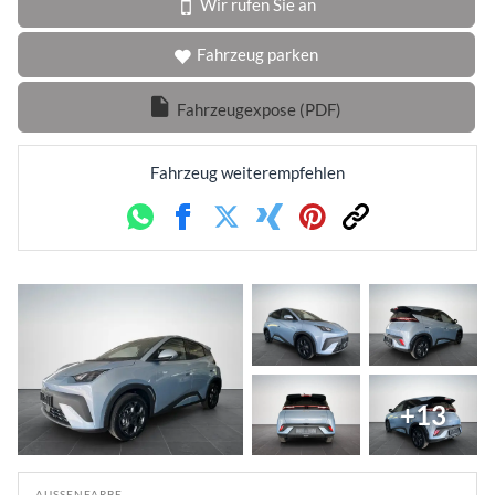
Wir rufen Sie an
Fahrzeug parken
Fahrzeugexpose (PDF)
Fahrzeug weiterempfehlen
Whatsapp
Facebook
Twitter
Xing
Pinterest
Link
+13
AUSSENFARBE