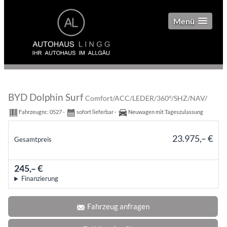
Menü
BYD Dolphin Surf
Comfort/ACC/LEDER/360°/SHZ/NAV/
Fahrzeugnr.:
0527
sofort lieferbar
Neuwagen mit Tageszulassung
23.975,– €
Gesamtpreis
incl. 19% MwSt.
245,– €
mtl.
Finanzierung
Fahrzeug anfragen