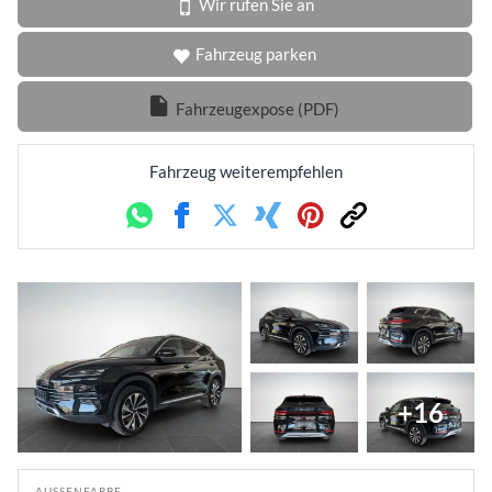
Wir rufen Sie an
Fahrzeug parken
Fahrzeugexpose (PDF)
Fahrzeug weiterempfehlen
Whatsapp
Facebook
Twitter
Xing
Pinterest
Link
+16
AUSSENFARBE