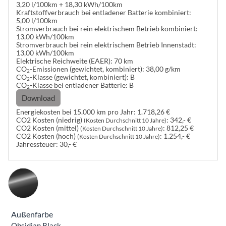
3,20 l/100km + 18,30 kWh/100km
Kraftstoffverbrauch bei entladener Batterie kombiniert:
5,00 l/100km
Stromverbrauch bei rein elektrischem Betrieb kombiniert:
13,00 kWh/100km
Stromverbrauch bei rein elektrischem Betrieb Innenstadt:
13,00 kWh/100km
Elektrische Reichweite (EAER):
70 km
CO
-Emissionen (gewichtet, kombiniert):
38,00 g/km
2
CO
-Klasse (gewichtet, kombiniert):
B
2
CO
-Klasse bei entladener Batterie:
B
2
Download
Energiekosten bei 15.000 km pro Jahr:
1.718,26 €
CO2 Kosten (niedrig)
:
342,- €
(Kosten Durchschnitt 10 Jahre)
CO2 Kosten (mittel)
:
812,25 €
(Kosten Durchschnitt 10 Jahre)
CO2 Kosten (hoch)
:
1.254,- €
(Kosten Durchschnitt 10 Jahre)
Jahressteuer:
30,- €
Außenfarbe
Obsidian Black