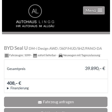
Menü
BYD Seal U
DM-i Design AWD /360°/HUD/SHZ/PANO-DA
Fahrzeugnr.:
5099
sofort lieferbar
Neuwagen mit Tageszulassung
39.890,– €
Gesamtpreis
incl. 19% MwSt.
408,– €
mtl.
Finanzierung
Fahrzeug anfragen