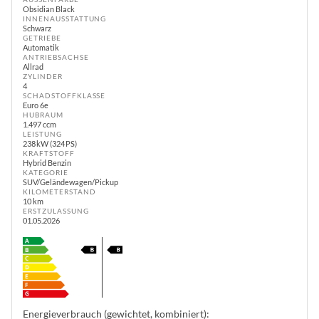
Obsidian Black
INNENAUSSTATTUNG
Schwarz
GETRIEBE
Automatik
ANTRIEBSACHSE
Allrad
ZYLINDER
4
SCHADSTOFFKLASSE
Euro 6e
HUBRAUM
1.497 ccm
LEISTUNG
238 kW (324 PS)
KRAFTSTOFF
Hybrid Benzin
KATEGORIE
SUV/Geländewagen/Pickup
KILOMETERSTAND
10 km
ERSTZULASSUNG
01.05.2026
Energieverbrauch (gewichtet, kombiniert):