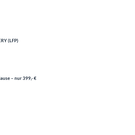
ERY (LFP)
ause – nur 399,- €