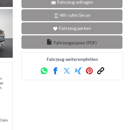
Fahrzeug anfragen
Wir rufen Sie an
Fahrzeug parken
Fahrzeugexpose (PDF)
Fahrzeug weiterempfehlen
Whatsapp
Facebook
Twitter
Xing
Pinterest
Link
m
ner
m
:
0 km