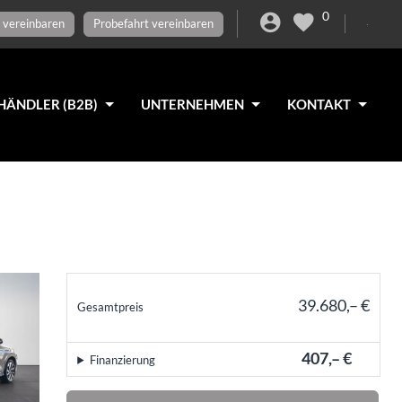
0
 vereinbaren
Probefahrt vereinbaren
HÄNDLER (B2B)
UNTERNEHMEN
KONTAKT
39.680,– €
Gesamtpreis
incl. 19% MwSt., den Kosten für Überführung und Zulassungspapieren
407,– €
Finanzierung
mtl.