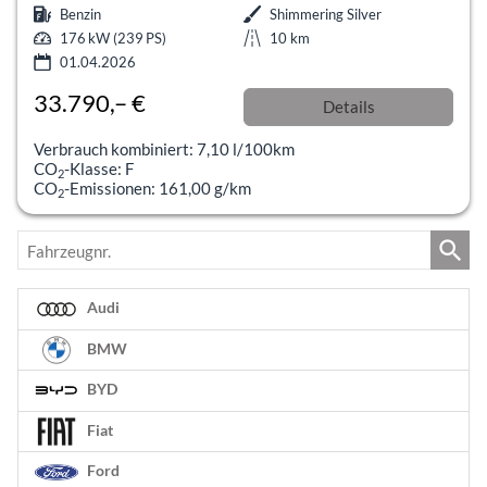
Benzin
Shimmering Silver
176 kW (239 PS)
10 km
01.04.2026
33.790,– €
Details
incl. 19% MwSt.
Verbrauch kombiniert:
7,10 l/100km
CO
-Klasse:
F
2
CO
-Emissionen:
161,00 g/km
2
Fahrzeugnr.
Audi
BMW
BYD
Fiat
Ford