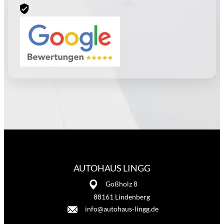
AUTOHAUS LINGG
Goßholz 8
88161 Lindenberg
info@autohaus-lingg.de