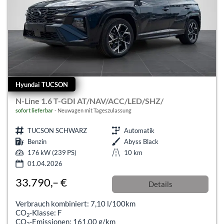
Hyundai TUCSON
N-Line 1.6 T-GDI AT/NAV/ACC/LED/SHZ/
sofort lieferbar
Neuwagen mit Tageszulassung
TUCSON SCHWARZ
Automatik
Benzin
Abyss Black
176 kW (239 PS)
10 km
01.04.2026
33.790,– €
Details
incl. 19% MwSt.
Verbrauch kombiniert:
7,10 l/100km
CO
-Klasse:
F
2
CO
-Emissionen:
161,00 g/km
2