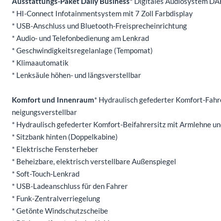
Ausstattungs-Paket Daily Business
* Digitales Audiosystem DA
* HI-Connect Infotainmentsystem mit 7 Zoll Farbdisplay
* USB-Anschluss und Bluetooth-Freisprecheinrichtung
* Audio- und Telefonbedienung am Lenkrad
* Geschwindigkeitsregelanlage (Tempomat)
* Klimaautomatik
* Lenksäule höhen- und längsverstellbar
Komfort und Innenraum
* Hydraulisch gefederter Komfort-Fahre
neigungsverstellbar
* Hydraulisch gefederter Komfort-Beifahrersitz mit Armlehne un
* Sitzbank hinten (Doppelkabine)
* Elektrische Fensterheber
* Beheizbare, elektrisch verstellbare Außenspiegel
* Soft-Touch-Lenkrad
* USB-Ladeanschluss für den Fahrer
* Funk-Zentralverriegelung
* Getönte Windschutzscheibe