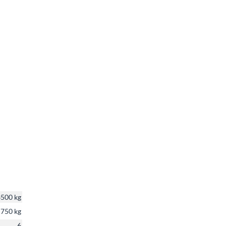
500 kg
750 kg
6