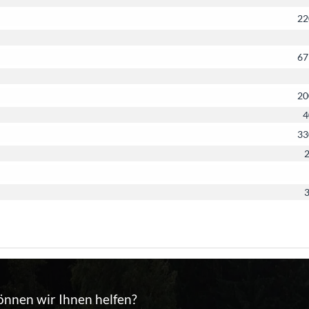
22
67
20
4
33
2
3
önnen wir Ihnen helfen?