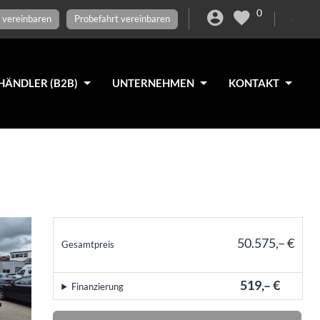
0
 vereinbaren
Probefahrt vereinbaren
HÄNDLER (B2B)
UNTERNEHMEN
KONTAKT
50.575,– €
Gesamtpreis
incl. 19% MwSt., den Kosten für Überführung und Zulassungspapieren
519,– €
Finanzierung
mtl.