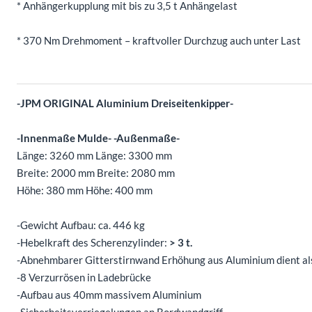
* Anhängerkupplung mit bis zu 3,5 t Anhängelast
* 370 Nm Drehmoment – kraftvoller Durchzug auch unter Last
-JPM ORIGINAL Aluminium Dreiseitenkipper-
-Innenmaße Mulde- -Außenmaße-
Länge: 3260 mm Länge: 3300 mm
Breite: 2000 mm Breite: 2080 mm
Höhe: 380 mm Höhe: 400 mm
-Gewicht Aufbau: ca. 446 kg
-Hebelkraft des Scherenzylinder:
> 3 t.
-Abnehmbarer Gitterstirnwand Erhöhung aus Aluminium dient al
-8 Verzurrösen in Ladebrücke
-Aufbau aus 40mm massivem Aluminium
-Sicherheitsverriegelungen an Bordwandgriff