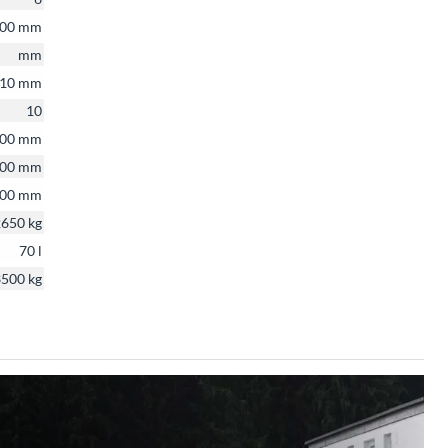
00 mm
mm
10 mm
10
00 mm
00 mm
00 mm
650 kg
70 l
500 kg