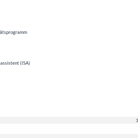
itätsprogramm
assistent (ISA)
3