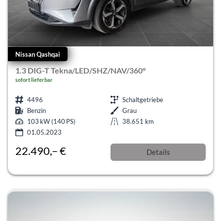
Nissan Qashqai
1.3 DIG-T Tekna/LED/SHZ/NAV/360°
sofort lieferbar
4496
Schaltgetriebe
Benzin
Grau
103 kW (140 PS)
38.651 km
01.05.2023
22.490,– €
Details
Differenzbesteuert