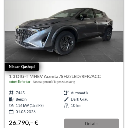
Nissan Qashqai
1.3 DIG-T MHEV Acenta /SHZ/LED/RFK/ACC
sofort lieferbar
Neuwagen mit Tageszulassung
7445
Automatik
Benzin
Dark Grau
116 kW (158 PS)
10 km
01.03.2026
26.790,– €
Details