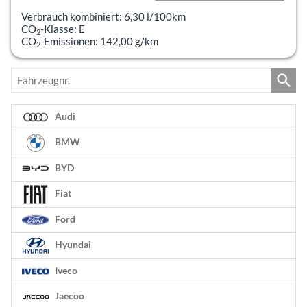
incl. 19% MwSt.
Verbrauch kombiniert:
6,30 l/100km
CO
-Klasse:
E
2
CO
-Emissionen:
142,00 g/km
2
Fahrzeugnr.
Audi
BMW
BYD
Fiat
Ford
Hyundai
Iveco
Jaecoo