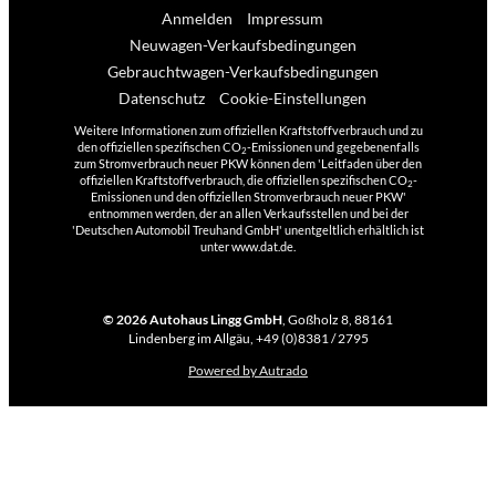
Anmelden
Impressum
Neuwagen-Verkaufsbedingungen
Gebrauchtwagen-Verkaufsbedingungen
Datenschutz
Cookie-Einstellungen
Weitere Informationen zum offiziellen Kraftstoffverbrauch und zu
den offiziellen spezifischen CO
-Emissionen und gegebenenfalls
2
zum Stromverbrauch neuer PKW können dem 'Leitfaden über den
offiziellen Kraftstoffverbrauch, die offiziellen spezifischen CO
-
2
Emissionen und den offiziellen Stromverbrauch neuer PKW'
entnommen werden, der an allen Verkaufsstellen und bei der
'Deutschen Automobil Treuhand GmbH' unentgeltlich erhältlich ist
unter www.dat.de.
© 2026
Autohaus Lingg GmbH
,
Goßholz 8
,
88161
Lindenberg im Allgäu,
+49 (0)8381 / 2795
Powered by Autrado