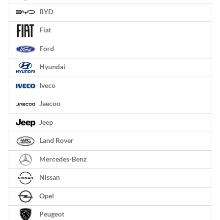
BYD
Fiat
Ford
Hyundai
Iveco
Jaecoo
Jeep
Land Rover
Mercedes-Benz
Nissan
Opel
Peugeot