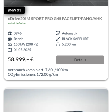
BMW X3
xDrive20i M SPORT PRO G45 FACELIFT/PANO/AHK
sofort lieferbar
0946
Automatik
Benzin
BLACK SAPPHIRE
153 kW (208 PS)
5.203 km
01.05.2025
58.999,– €
Details
incl. 19% MwSt.
Verbrauch kombiniert:
7,60 l/100km
CO
-Emissionen:
172,00 g/km
2