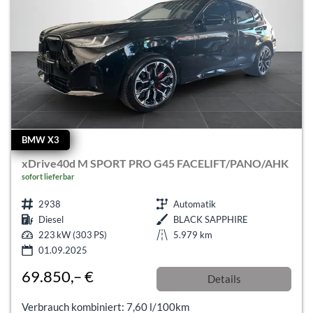
BMW X3
xDrive40d M SPORT PRO G45 FACELIFT/PANO/AHK
sofort lieferbar
2938
Automatik
Diesel
BLACK SAPPHIRE
223 kW (303 PS)
5.979 km
01.09.2025
69.850,– €
Details
incl. 19% MwSt.
Verbrauch kombiniert:
7,60 l/100km