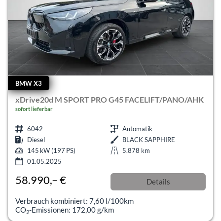
BMW X3
xDrive20d M SPORT PRO G45 FACELIFT/PANO/AHK
sofort lieferbar
6042
Automatik
Diesel
BLACK SAPPHIRE
145 kW (197 PS)
5.878 km
01.05.2025
58.990,– €
Details
incl. 19% MwSt.
Verbrauch kombiniert:
7,60 l/100km
CO
-Emissionen:
172,00 g/km
2