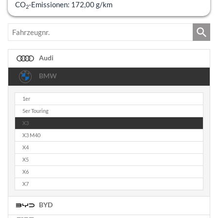
CO
-Emissionen:
172,00 g/km
2
Fahrzeugnr.
Audi
BMW
1er
5er Touring
X3
X3 M40
X4
X5
X6
X7
BYD