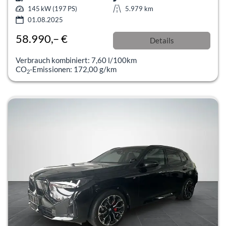
145 kW (197 PS)
5.979 km
01.08.2025
58.990,– €
Details
incl. 19% MwSt.
Verbrauch kombiniert:
7,60 l/100km
CO
-Emissionen:
172,00 g/km
2