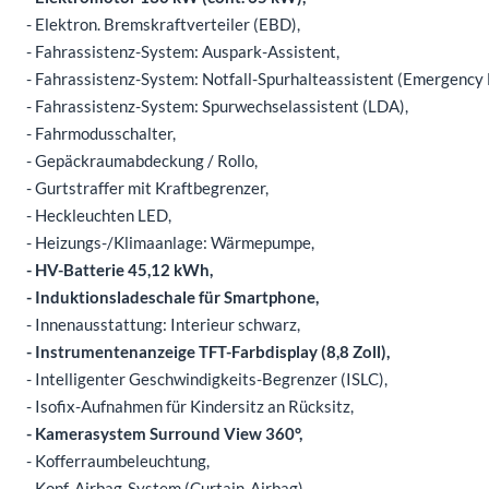
- Elektron. Bremskraftverteiler (EBD),
- Fahrassistenz-System: Auspark-Assistent,
- Fahrassistenz-System: Notfall-Spurhalteassistent (Emergency 
- Fahrassistenz-System: Spurwechselassistent (LDA),
- Fahrmodusschalter,
- Gepäckraumabdeckung / Rollo,
- Gurtstraffer mit Kraftbegrenzer,
- Heckleuchten LED,
- Heizungs-/Klimaanlage: Wärmepumpe,
- HV-Batterie 45,12 kWh,
- Induktionsladeschale für Smartphone,
- Innenausstattung: Interieur schwarz,
- Instrumentenanzeige TFT-Farbdisplay (8,8 Zoll),
- Intelligenter Geschwindigkeits-Begrenzer (ISLC),
- Isofix-Aufnahmen für Kindersitz an Rücksitz,
- Kamerasystem Surround View 360°,
- Kofferraumbeleuchtung,
- Kopf-Airbag-System (Curtain-Airbag),