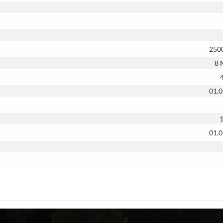
250
8 
01.0
1
01.0