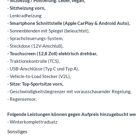
- Sitzbezug / Polsterung: Leder, vegan,
- Sitzheizung vorn,
- Lenkradheizung
- Smartphone Schnittstelle (Apple CarPlay & Android Auto),
- Sonnenblenden mit Spiegel (beleuchtet),
- Sprachsteuerungs-System,
- Steckdose (12V-Anschluß),
- Touchscreen (12,8 Zoll) elektrisch drehbar,
- Traktionskontrolle (TCS),
- USB-Anschlüsse (Typ C und Typ A),
- Vehicle-to-Load Stecker (V2L),
- Sitze: Top-Sportsitze vorn,
- Geschwindigkeitsbegrenzer mit vorausschauender Regelung,
- Regensensor,
Folgende Leistungen können gegen Aufpreis hinzugebucht we
- Winterkomplettradsatz
Sonstiges