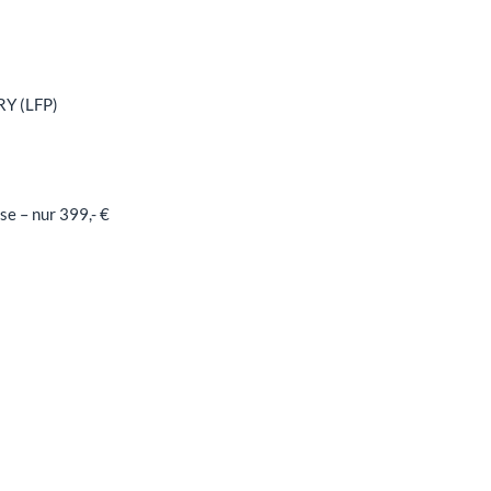
RY (LFP)
e – nur 399,- €