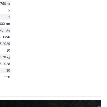
750 kg
5
1
000 km
Monate
45 kWh
5.2025
10
570 kg
5.2028
30
330