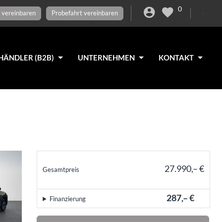
0
 vereinbaren
Probefahrt vereinbaren
HÄNDLER (B2B)
UNTERNEHMEN
KONTAKT
27.990,– €
Gesamtpreis
incl. 19% MwSt.
287,– €
Finanzierung
mtl.