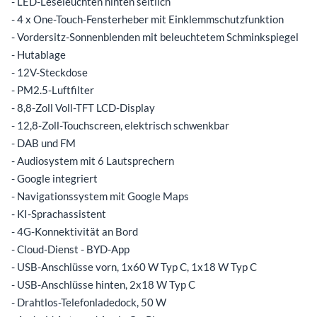
- LED-Leseleuchten hinten seitlich
- 4 x One-Touch-Fensterheber mit Einklemmschutzfunktion
- Vordersitz-Sonnenblenden mit beleuchtetem Schminkspiegel
- Hutablage
- 12V-Steckdose
- PM2.5-Luftfilter
- 8,8-Zoll Voll-TFT LCD-Display
- 12,8-Zoll-Touchscreen, elektrisch schwenkbar
- DAB und FM
- Audiosystem mit 6 Lautsprechern
- Google integriert
- Navigationssystem mit Google Maps
- KI-Sprachassistent
- 4G-Konnektivität an Bord
- Cloud-Dienst - BYD-App
- USB-Anschlüsse vorn, 1x60 W Typ C, 1x18 W Typ C
- USB-Anschlüsse hinten, 2x18 W Typ C
- Drahtlos-Telefonladedock, 50 W