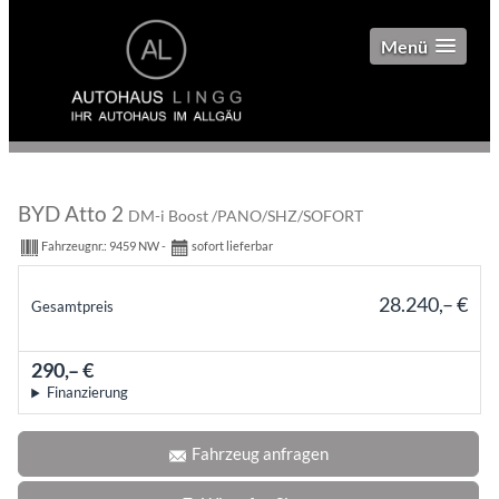
Menü
BYD Atto 2
DM-i Boost /PANO/SHZ/SOFORT
Fahrzeugnr.:
9459 NW
sofort lieferbar
28.240,– €
Gesamtpreis
incl. 19% MwSt., den Kosten für Überführung und Zulassungspapieren
290,– €
mtl.
Finanzierung
Fahrzeug anfragen