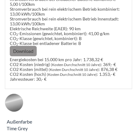
5,00 l/100km
Stromverbrauch bei rein elektrischem Betrieb kombiniert:
13,00 kWh/100km
Stromverbrauch bei rein elektrischem Betrieb Innenstadt:
13,00 kWh/100km
Elektrische Reichweite (EAER):
90 km
CO
-Emissionen (gewichtet, kombiniert):
41,00 g/km
2
CO
-Klasse (gewichtet, kombiniert):
B
2
CO
-Klasse bei entladener Batterie:
B
2
Download
Energiekosten bei 15.000 km pro Jahr:
1.738,32 €
CO2 Kosten (niedrig)
:
369,- €
(Kosten Durchschnitt 10 Jahre)
CO2 Kosten (mittel)
:
876,38 €
(Kosten Durchschnitt 10 Jahre)
CO2 Kosten (hoch)
:
1.353,- €
(Kosten Durchschnitt 10 Jahre)
Jahressteuer:
30,- €
Außenfarbe
Time Grey