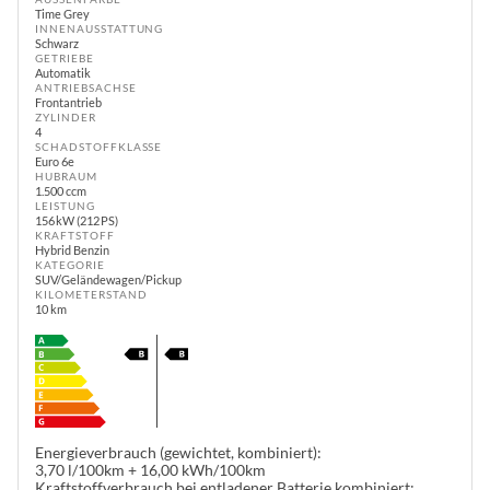
Time Grey
INNENAUSSTATTUNG
Schwarz
GETRIEBE
Automatik
ANTRIEBSACHSE
Frontantrieb
ZYLINDER
4
SCHADSTOFFKLASSE
Euro 6e
HUBRAUM
1.500 ccm
LEISTUNG
156 kW (212 PS)
KRAFTSTOFF
Hybrid Benzin
KATEGORIE
SUV/Geländewagen/Pickup
KILOMETERSTAND
10 km
Energieverbrauch (gewichtet, kombiniert):
3,70 l/100km + 16,00 kWh/100km
Kraftstoffverbrauch bei entladener Batterie kombiniert: