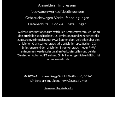
Anmelden
Impressum
Neuwagen-Verkaufsbedingungen
Gebrauchtwagen-Verkaufsbedingungen
Datenschutz
Cookie-Einstellungen
Weitere Informationen zum offiziellen Kraftstoffverbrauch und zu
den offiziellen spezifischen CO
-Emissionen und gegebenenfalls
2
zum Stromverbrauch neuer PKW können dem 'Leitfaden über den
offiziellen Kraftstoffverbrauch, die offiziellen spezifischen CO
-
2
Emissionen und den offiziellen Stromverbrauch neuer PKW'
entnommen werden, der an allen Verkaufsstellen und bei der
'Deutschen Automobil Treuhand GmbH' unentgeltlich erhältlich ist
unter www.dat.de.
© 2026
Autohaus Lingg GmbH
,
Goßholz 8
,
88161
Lindenberg im Allgäu,
+49 (0)8381 / 2795
Powered by Autrado