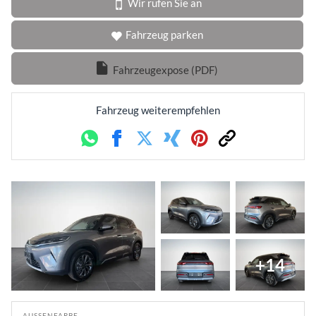
Wir rufen Sie an
Fahrzeug parken
Fahrzeugexpose (PDF)
Fahrzeug weiterempfehlen
Whatsapp
Facebook
Twitter
Xing
Pinterest
Link
+14
AUSSENFARBE