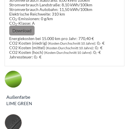
Stromverbrauch Stadtrand:
8,00 kWh/100km
Stromverbrauch Landstraße:
8,10 kWh/100km
Stromverbrauch Autobahn:
11,50 kWh/100km
Elektrische Reichweite:
310 km
CO
-Emissionen:
0 g/km
2
CO
-Klasse:
A
2
Download
Energiekosten bei 15.000 km pro Jahr:
770,40 €
CO2 Kosten (niedrig)
:
0,- €
(Kosten Durchschnitt 10 Jahre)
CO2 Kosten (mittel)
:
0,- €
(Kosten Durchschnitt 10 Jahre)
CO2 Kosten (hoch)
:
0,- €
(Kosten Durchschnitt 10 Jahre)
Jahressteuer:
0,- €
Außenfarbe
LIME GREEN
Innenausstattung