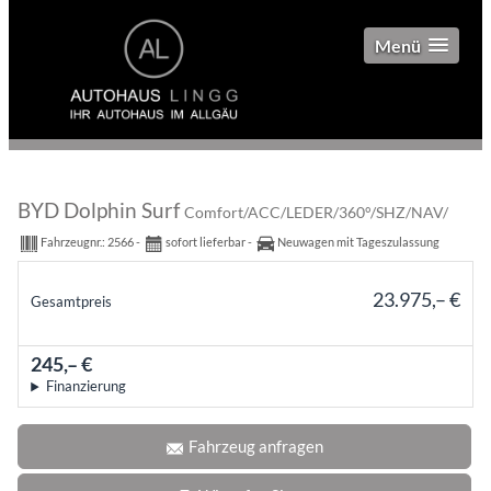
Menü
BYD Dolphin Surf
Comfort/ACC/LEDER/360°/SHZ/NAV/
Fahrzeugnr.:
2566
sofort lieferbar
Neuwagen mit Tageszulassung
23.975,– €
Gesamtpreis
incl. 19% MwSt.
245,– €
mtl.
Finanzierung
Fahrzeug anfragen