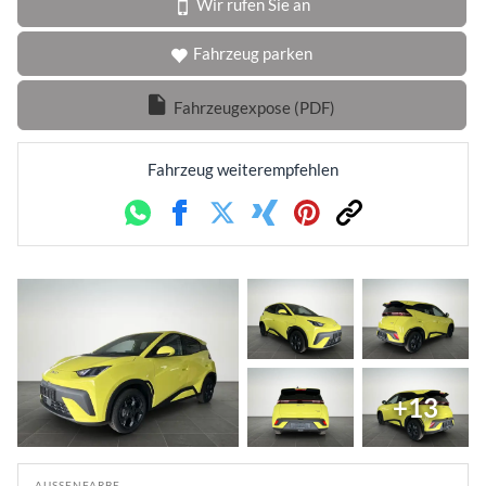
Wir rufen Sie an
Fahrzeug parken
Fahrzeugexpose (PDF)
Fahrzeug weiterempfehlen
Whatsapp
Facebook
Twitter
Xing
Pinterest
Link
+13
AUSSENFARBE