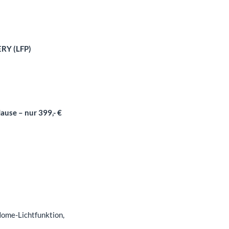
ERY (LFP)
ause – nur 399,- €
Home-Lichtfunktion,