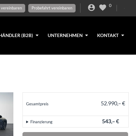
0
 vereinbaren
Probefahrt vereinbaren
HÄNDLER (B2B)
UNTERNEHMEN
KONTAKT
52.990,– €
Gesamtpreis
incl. 19% MwSt.
543,– €
Finanzierung
mtl.