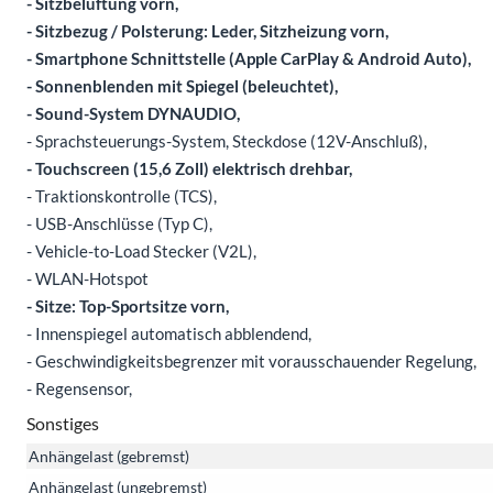
- Sitzbelüftung vorn,
- Sitzbezug / Polsterung: Leder, Sitzheizung vorn,
- Smartphone Schnittstelle (Apple CarPlay & Android Auto),
- Sonnenblenden mit Spiegel (beleuchtet),
- Sound-System DYNAUDIO,
- Sprachsteuerungs-System, Steckdose (12V-Anschluß),
- Touchscreen (15,6 Zoll) elektrisch drehbar,
- Traktionskontrolle (TCS),
- USB-Anschlüsse (Typ C),
- Vehicle-to-Load Stecker (V2L),
- WLAN-Hotspot
- Sitze: Top-Sportsitze vorn,
- Innenspiegel automatisch abblendend,
- Geschwindigkeitsbegrenzer mit vorausschauender Regelung,
- Regensensor,
Sonstiges
Anhängelast (gebremst)
Anhängelast (ungebremst)