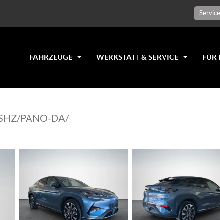
Service
FAHRZEUGE
WERKSTATT & SERVICE
FÜR 
D/SHZ/PANO-DA/