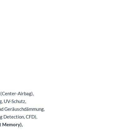
 (Center-Airbag),
g, UV-Schutz,
 und Geräuschdämmung,
g Detection, CFD),
mit Memory),