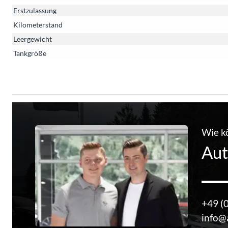
Erstzulassung
Kilometerstand
Leergewicht
Tankgröße
Wie k
Aut
+49 (
info@