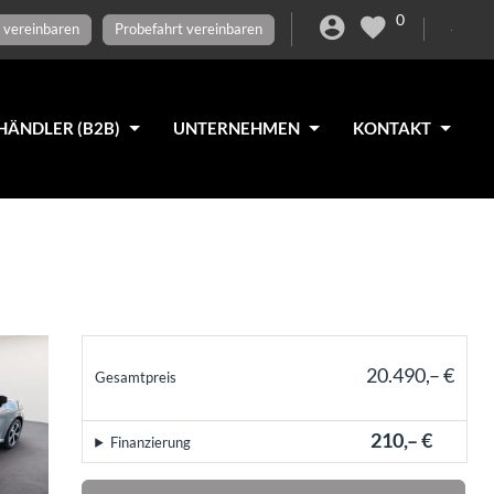
0
 vereinbaren
Probefahrt vereinbaren
HÄNDLER (B2B)
UNTERNEHMEN
KONTAKT
20.490,– €
Gesamtpreis
incl. 19% MwSt.
210,– €
Finanzierung
mtl.