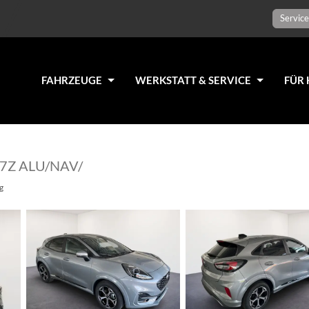
Service
FAHRZEUGE
WERKSTATT & SERVICE
FÜR 
17Z ALU/NAV/
g