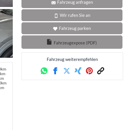
Fahrzeug anfragen
Wir rufen Sie an
Fahrzeug parken
Fahrzeugexpose (PDF)
Fahrzeug weiterempfehlen
00km
Whatsapp
Facebook
Twitter
Xing
Pinterest
Link
0km
0km
00km
0km