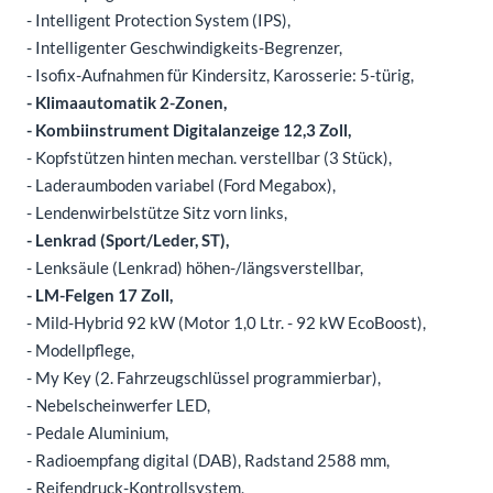
- Intelligent Protection System (IPS),
- Intelligenter Geschwindigkeits-Begrenzer,
- Isofix-Aufnahmen für Kindersitz, Karosserie: 5-türig,
- Klimaautomatik 2-Zonen,
- Kombiinstrument Digitalanzeige 12,3 Zoll,
- Kopfstützen hinten mechan. verstellbar (3 Stück),
- Laderaumboden variabel (Ford Megabox),
- Lendenwirbelstütze Sitz vorn links,
- Lenkrad (Sport/Leder, ST),
- Lenksäule (Lenkrad) höhen-/längsverstellbar,
- LM-Felgen 17 Zoll,
- Mild-Hybrid 92 kW (Motor 1,0 Ltr. - 92 kW EcoBoost),
- Modellpflege,
- My Key (2. Fahrzeugschlüssel programmierbar),
- Nebelscheinwerfer LED,
- Pedale Aluminium,
- Radioempfang digital (DAB), Radstand 2588 mm,
- Reifendruck-Kontrollsystem,