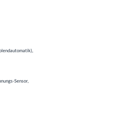
bblendautomatik),
nnungs-Sensor,