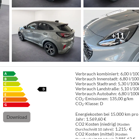
+11
Verbrauch kombiniert:
6,00 l/1
Verbrauch Innenstadt:
6,80 l/10
Verbrauch Stadtrand:
5,30 l/10
Verbrauch Landstraße:
5,10 l/1
Verbrauch Autobahn:
6,80 l/10
CO
-Emissionen:
135,00 g/km
2
CO
-Klasse:
D
2
Energiekosten bei 15.000 km pro
Download
Jahr:
1.569,60 €
CO2 Kosten (niedrig)
(Kosten
:
1.215,- €
Durchschnitt 10 Jahre)
CO2 Kosten (mittel)
(Kosten
:
2.885,62 €