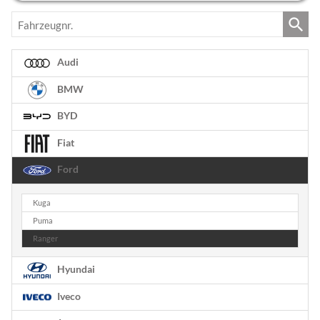
Fahrzeugnr.
Audi
BMW
BYD
Fiat
Ford
Kuga
Puma
Ranger
Hyundai
Iveco