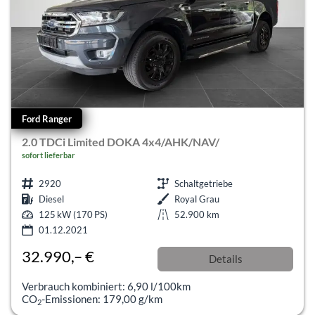
Ford Ranger
2.0 TDCi Limited DOKA 4x4/AHK/NAV/
sofort lieferbar
2920
Schaltgetriebe
Diesel
Royal Grau
125 kW (170 PS)
52.900 km
01.12.2021
32.990,– €
Details
Differenzbesteuert
Verbrauch kombiniert:
6,90 l/100km
CO
-Emissionen:
179,00 g/km
2