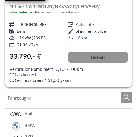
N-Line 1.6 T-GDI AT/NAV/ACC/LED/SHZ/
sofort lieferbar
Neuwagen mit Tageszulassung
TUCSON SILBER
Automatik
Benzin
Shimmering Silver
176 kW (239 PS)
10 km
01.04.2026
33.790,– €
Details
incl. 19% MwSt.
Verbrauch kombiniert:
7,10 l/100km
CO
-Klasse:
F
2
CO
-Emissionen:
161,00 g/km
2
Fahrzeugnr.
Audi
BMW
BYD