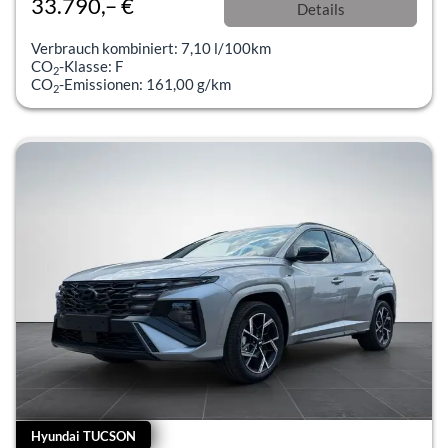
33.790,– €
Details
incl. 19% MwSt.
Verbrauch kombiniert:
7,10 l/100km
CO
-Klasse:
F
2
CO
-Emissionen:
161,00 g/km
2
Hyundai TUCSON