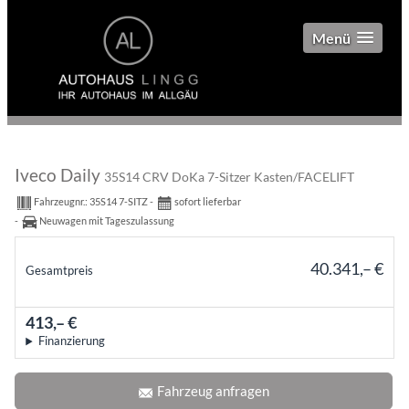
Menü
Iveco Daily
35S14 CRV DoKa 7-Sitzer Kasten/FACELIFT
Fahrzeugnr.:
35S14 7-SITZ
sofort lieferbar
Neuwagen mit Tageszulassung
40.341,– €
Gesamtpreis
incl. 19% MwSt.
413,– €
mtl.
Finanzierung
Fahrzeug anfragen