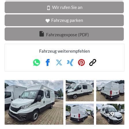
Wir rufen Sie an
Fahrzeug parken
Fahrzeugexpose (PDF)
Fahrzeug weiterempfehlen
Whatsapp
Facebook
Twitter
Xing
Pinterest
Link
+9