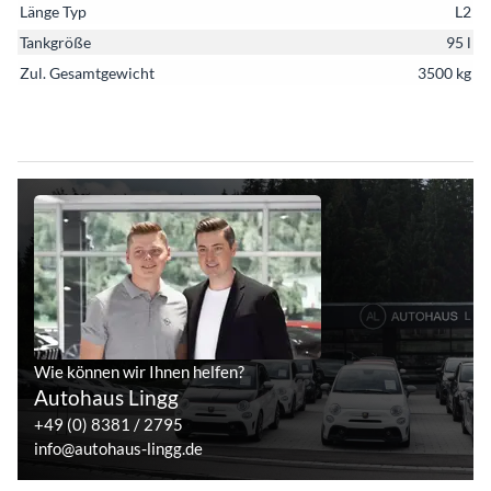
Länge Typ
L2
Tankgröße
95 l
Zul. Gesamtgewicht
3500 kg
Wie können wir Ihnen helfen?
Autohaus Lingg
+49 (0) 8381 / 2795
info@autohaus-lingg.de