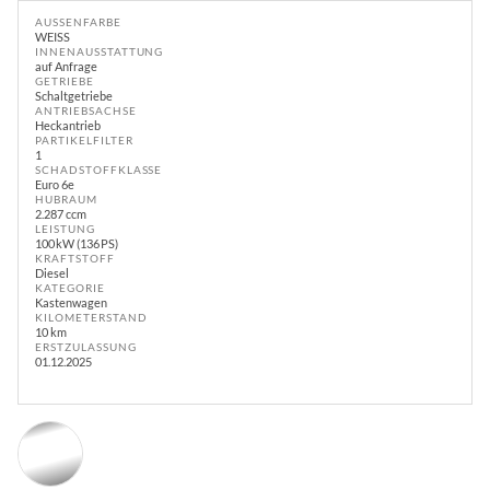
AUSSENFARBE
WEISS
INNENAUSSTATTUNG
auf Anfrage
GETRIEBE
Schaltgetriebe
ANTRIEBSACHSE
Heckantrieb
PARTIKELFILTER
1
SCHADSTOFFKLASSE
Euro 6e
HUBRAUM
2.287 ccm
LEISTUNG
100 kW (136 PS)
KRAFTSTOFF
Diesel
KATEGORIE
Kastenwagen
KILOMETERSTAND
10 km
ERSTZULASSUNG
01.12.2025