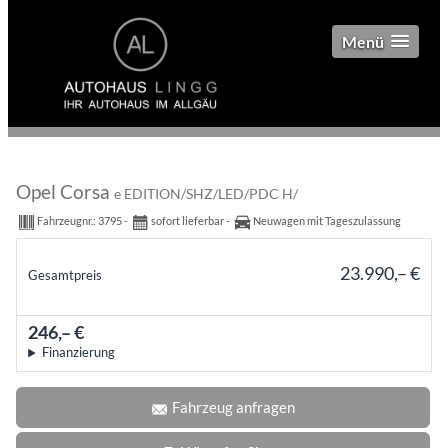
Menü
Opel Corsa
e EDITION/SHZ/LED/PDC H/
Fahrzeugnr.:
3795
sofort lieferbar
Neuwagen mit Tageszulassung
23.990,– €
Gesamtpreis
incl. 19% MwSt.
246,– €
mtl.
Finanzierung
Fahrzeug anfragen