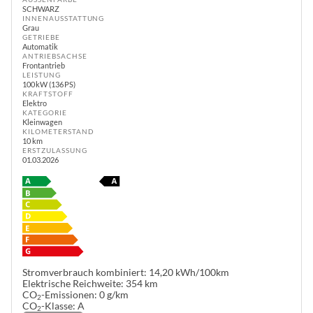
SCHWARZ
INNENAUSSTATTUNG
Grau
GETRIEBE
Automatik
ANTRIEBSACHSE
Frontantrieb
LEISTUNG
100 kW (136 PS)
KRAFTSTOFF
Elektro
KATEGORIE
Kleinwagen
KILOMETERSTAND
10 km
ERSTZULASSUNG
01.03.2026
Stromverbrauch kombiniert:
14,20 kWh/100km
Elektrische Reichweite:
354 km
CO
-Emissionen:
0 g/km
2
CO
-Klasse:
A
2