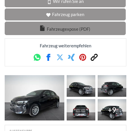
Wir rufen Sie an
Fahrzeug parken
Fahrzeugexpose (PDF)
Fahrzeug weiterempfehlen
Whatsapp
Facebook
Twitter
Xing
Pinterest
Link
+9
AUSSENFARBE