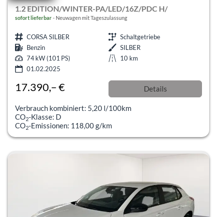
1.2 EDITION/WINTER-PA/LED/16Z/PDC H/
sofort lieferbar
Neuwagen mit Tageszulassung
CORSA SILBER
Schaltgetriebe
Benzin
SILBER
74 kW (101 PS)
10 km
01.02.2025
17.390,– €
Details
incl. 19% MwSt.
Verbrauch kombiniert:
5,20 l/100km
CO
-Klasse:
D
2
CO
-Emissionen:
118,00 g/km
2