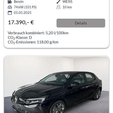
Benzin
WEISS
74 kW (101 PS)
10 km
01.05.2025
17.390,– €
Details
incl. 19% MwSt.
Verbrauch kombiniert:
5,20 l/100km
CO
-Klasse:
D
2
CO
-Emissionen:
118,00 g/km
2