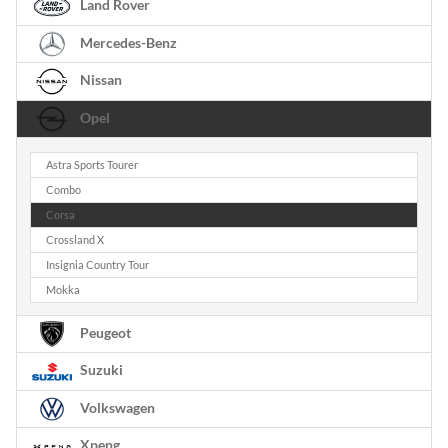
Land Rover
Mercedes-Benz
Nissan
Opel
Astra Sports Tourer
Combo
Corsa
Crossland X
Insignia Country Tour
Mokka
Peugeot
Suzuki
Volkswagen
Xpeng