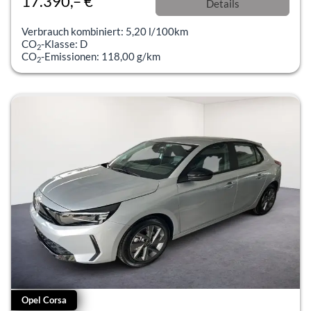
17.390,– €
Details
incl. 19% MwSt.
Verbrauch kombiniert:
5,20 l/100km
CO
-Klasse:
D
2
CO
-Emissionen:
118,00 g/km
2
Opel Corsa