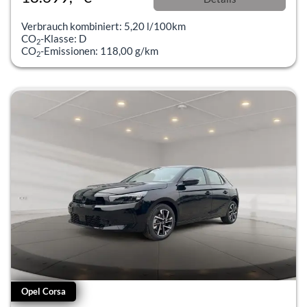
incl. 19% MwSt.
Verbrauch kombiniert:
5,20 l/100km
CO
-Klasse:
D
2
CO
-Emissionen:
118,00 g/km
2
Opel Corsa