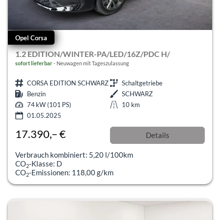
Opel Corsa
1.2 EDITION/WINTER-PA/LED/16Z/PDC H/
sofort lieferbar
Neuwagen mit Tageszulassung
CORSA EDITION SCHWARZ
Schaltgetriebe
Benzin
SCHWARZ
74 kW (101 PS)
10 km
01.05.2025
17.390,– €
Details
incl. 19% MwSt.
Verbrauch kombiniert:
5,20 l/100km
CO
-Klasse:
D
2
CO
-Emissionen:
118,00 g/km
2