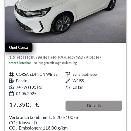
Opel Corsa
1.2 EDITION/WINTER-PA/LED/16Z/PDC H/
sofort lieferbar
Neuwagen mit Tageszulassung
CORSA EDITION WEISS
Schaltgetriebe
Benzin
WEISS
74 kW (101 PS)
10 km
01.05.2025
17.390,– €
Details
incl. 19% MwSt.
Verbrauch kombiniert:
5,20 l/100km
CO
-Klasse:
D
2
CO
-Emissionen:
118,00 g/km
2