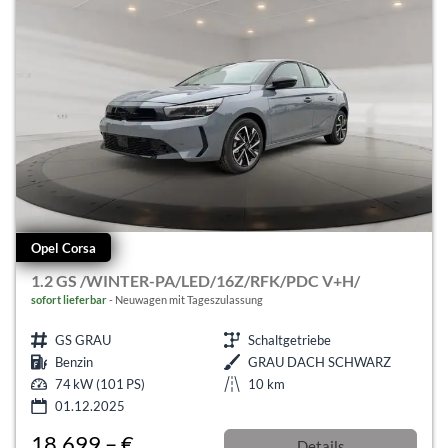
Opel Corsa
1.2 GS /WINTER-PA/LED/16Z/RFK/PDC V+H/
sofort lieferbar
Neuwagen mit Tageszulassung
GS GRAU
Schaltgetriebe
Benzin
GRAU DACH SCHWARZ
74 kW (101 PS)
10 km
01.12.2025
18.699,– €
Details