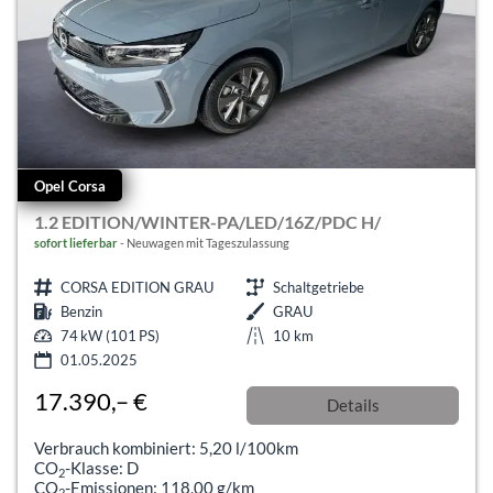
Opel Corsa
1.2 EDITION/WINTER-PA/LED/16Z/PDC H/
sofort lieferbar
Neuwagen mit Tageszulassung
CORSA EDITION GRAU
Schaltgetriebe
Benzin
GRAU
74 kW (101 PS)
10 km
01.05.2025
17.390,– €
Details
incl. 19% MwSt.
Verbrauch kombiniert:
5,20 l/100km
CO
-Klasse:
D
2
CO
-Emissionen:
118,00 g/km
2