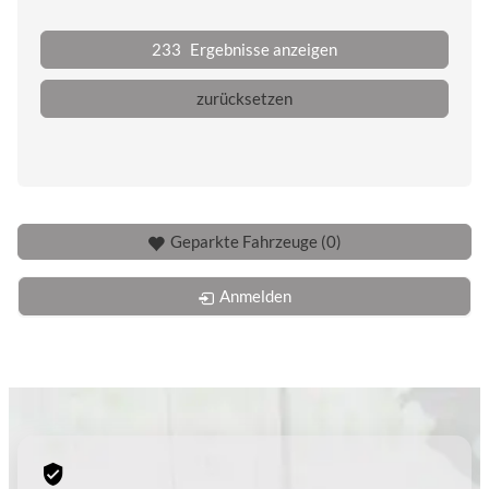
233
Ergebnisse anzeigen
zurücksetzen
Geparkte Fahrzeuge (
0
)
Anmelden