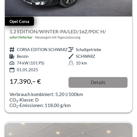
Opel Corsa
1.2 EDITION/WINTER-PA/LED/16Z/PDC H/
sofort lieferbar
Neuwagen mit Tageszulassung
CORSA EDITION SCHWARZ
Schaltgetriebe
Benzin
SCHWARZ
74 kW (101 PS)
10 km
01.05.2025
17.390,– €
Details
incl. 19% MwSt.
Verbrauch kombiniert:
5,20 l/100km
CO
-Klasse:
D
2
CO
-Emissionen:
118,00 g/km
2