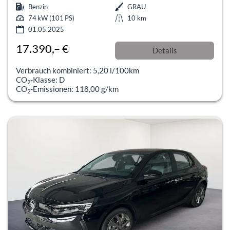
Benzin
GRAU
74 kW (101 PS)
10 km
01.05.2025
17.390,– €
Details
incl. 19% MwSt.
Verbrauch kombiniert:
5,20 l/100km
CO
-Klasse:
D
2
CO
-Emissionen:
118,00 g/km
2