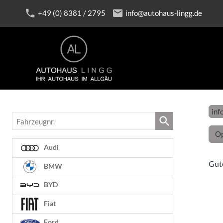
+49 (0) 8381 / 2795
info@autohaus-lingg.de
inf
Fahrzeugnr.
Op
Audi
Gut
BMW
BYD
Fiat
Ford