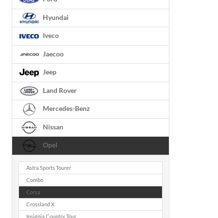
Hyundai
Iveco
Jaecoo
Jeep
Land Rover
Mercedes-Benz
Nissan
Opel
Astra Sports Tourer
Combo
Corsa
Crossland X
Insignia Country Tour