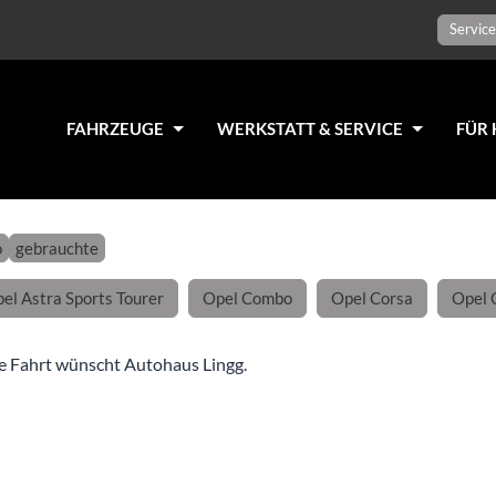
Service
FAHRZEUGE
WERKSTATT & SERVICE
FÜR 
o
gebrauchte
el Astra Sports Tourer
Opel Combo
Opel Corsa
Opel 
e Fahrt wünscht Autohaus Lingg.