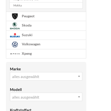
Mokka
Peugeot
Skoda
Suzuki
Volkswagen
Xpeng
Marke
alles ausgewählt
Modell
alles ausgewählt
Kraftstoffart