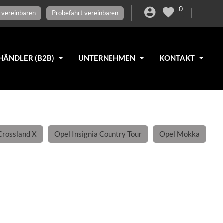
0
 vereinbaren
Probefahrt vereinbaren
HÄNDLER (B2B)
UNTERNEHMEN
KONTAKT
Crossland X
Opel Insignia Country Tour
Opel Mokka