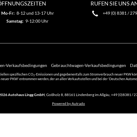
ÖFFNUNGSZEITEN
RUFEN SIE UNS A
Mo-Fr:
8-12 und 13-17 Uhr
+49 (0) 8381 / 27
Samstag:
9-12:00 Uhr
n-Verkaufsbedingungen
Gebrauchtwagen-Verkaufsbedingungen
Dat
ziellen spezifischen CO
-Emissionen und gegebenenfalls zum Stromverbrauch neuer PKW können 
2
 neuer PKW' entnommen werden, der an allen Verkaufsstellen und bei der 'Deutschen Automobi
2026
Autohaus Lingg GmbH
,
Goßholz 8
,
88161
Lindenberg im Allgäu,
+49 (0)8381 / 2
Powered by Autrado