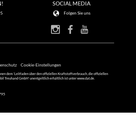
N!
SOCIAL MEDIA
95
Folgen Sie uns
enschutz
Cookie-Einstellungen
dem 'Leitfaden über den offiziellen Kraftstoffverbrauch, die offiziellen
l Treuhand GmbH' unentgeltlich erhältlich ist unter www.dat.de.
795