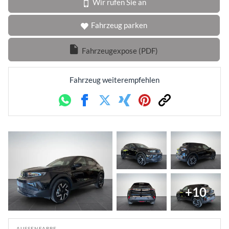
Wir rufen Sie an
Fahrzeug parken
Fahrzeugexpose (PDF)
Fahrzeug weiterempfehlen
Whatsapp
Facebook
Twitter
Xing
Pinterest
Link
+10
AUSSENFARBE