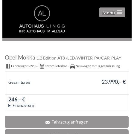
Menü
Opel Mokka
1.2 Edition AT8 /LED/WINTER-PA/CAR-PLAY
Fahrzeugnr.:
6915
sofort lieferbar
Neuwagen mit Tageszulassung
23.990,– €
Gesamtpreis
incl. 19% MwSt.
246,– €
mtl.
Finanzierung
Fahrzeug anfragen