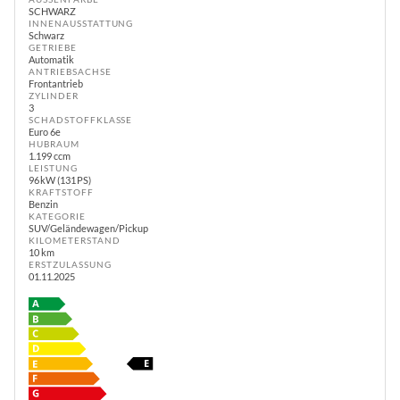
SCHWARZ
INNENAUSSTATTUNG
Schwarz
GETRIEBE
Automatik
ANTRIEBSACHSE
Frontantrieb
ZYLINDER
3
SCHADSTOFFKLASSE
Euro 6e
HUBRAUM
1.199 ccm
LEISTUNG
96 kW (131 PS)
KRAFTSTOFF
Benzin
KATEGORIE
SUV/Geländewagen/Pickup
KILOMETERSTAND
10 km
ERSTZULASSUNG
01.11.2025