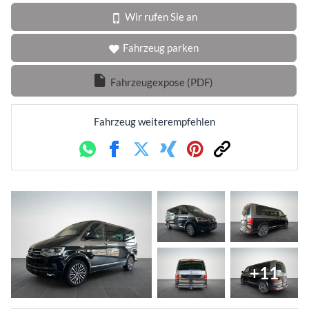
Wir rufen Sie an
Fahrzeug parken
Fahrzeugexpose (PDF)
Fahrzeug weiterempfehlen
Whatsapp
Facebook
Twitter
Xing
Pinterest
Link
+11