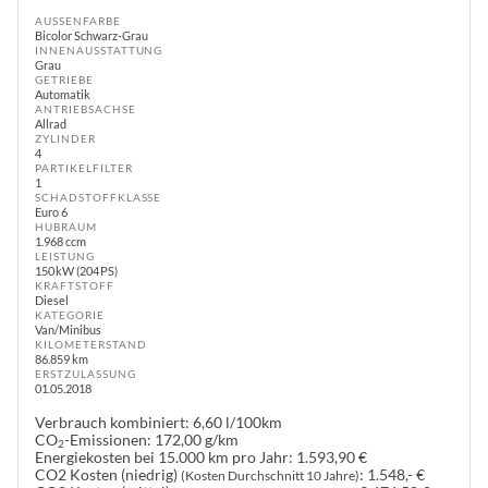
AUSSENFARBE
Bicolor Schwarz-Grau
INNENAUSSTATTUNG
Grau
GETRIEBE
Automatik
ANTRIEBSACHSE
Allrad
ZYLINDER
4
PARTIKELFILTER
1
SCHADSTOFFKLASSE
Euro 6
HUBRAUM
1.968 ccm
LEISTUNG
150 kW (204 PS)
KRAFTSTOFF
Diesel
KATEGORIE
Van/Minibus
KILOMETERSTAND
86.859 km
ERSTZULASSUNG
01.05.2018
Verbrauch kombiniert:
6,60 l/100km
CO
-Emissionen:
172,00 g/km
2
Energiekosten bei 15.000 km pro Jahr:
1.593,90 €
CO2 Kosten (niedrig)
:
1.548,- €
(Kosten Durchschnitt 10 Jahre)