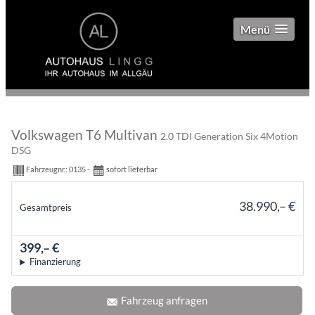
Menü
Volkswagen T6 Multivan
2.0 TDI Generation Six 4Motion
DSG
Fahrzeugnr.:
0135
sofort lieferbar
38.990,– €
Gesamtpreis
Differenzbesteuert
399,– €
mtl.
Finanzierung
Fahrzeug anfragen