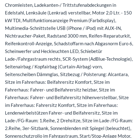
Chromleisten, Ladekanten-/ Trittstufenabdeckungen in
Edelstahl, Lenksäule (Lenkrad) verstellbar, Motor 2,0 Ltr. - 150
kW TDI, Multifunktionsanzeige Premium (Farbdisplay),
Multimedia-Schnittstelle USB (iPhone / iPod) mit AUX-IN,
Nichtraucher-Paket, Radstand 3000 mm, Reifen-Reparaturkit,
Reifenkontroll-Anzeige, Schadstoffarm nach Abgasnorm Euro 6,
Scheinwerfer und Heckleuchten LED, Schiebetür
Lade-/Fahrgastraum rechts, SCR-System (AdBlue-Technologie),
Seitenairbag / Kopfairbag (Curtain-Airbag) vorn,
Seitenscheiben Dämmglas, Sitzbezug / Polsterung: Alcantara,
Sitze im Fahrerhaus: Beifahrersitz Komfort, Sitze im
Fahrerhaus: Fahrer- und Beifahrersitz heizbar, Sitze im
Fahrerhaus: Fahrer- und Beifahrersitz höhenverstellbar, Sitze
im Fahrerhaus: Fahrersitz Komfort, Sitze im Fahrerhaus:
Lendenwirbelstützen Fahrer- und Beifahrersitz, Sitze im
Lade-/FG-Raum: 1.Reihe, 2 Drehsitze, Sitze im Lade-/FG-Raum:
2.Reihe, 3er-Sitzbank, Sonnenblenden mit Spiegel (beleuchtet),
Sonnenschutzrollo im Fahrgastraum, Start/Stop-Anlage Motor,