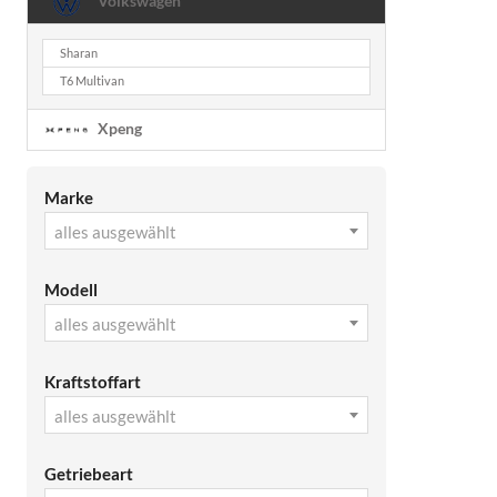
Volkswagen
Sharan
T6 Multivan
Xpeng
Marke
alles ausgewählt
Modell
alles ausgewählt
Kraftstoffart
alles ausgewählt
Getriebeart