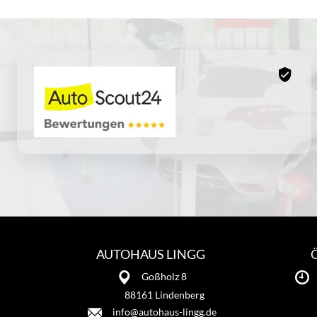
AUTOHAUS LINGG
Goßholz 8
88161 Lindenberg
info@autohaus-lingg.de