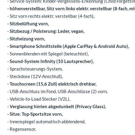
- Service-System: Kinder-Vergessens-Erkennung (Child Forgettin
- höhenverstellbar, Sitz vorn links elektr. verstellbar (8-fach, 
- Sitz vorn rechts elektr. verstellbar (4-fach),
- Sitzbelüftung vorn,
- Sitzbezug / Polsterung: Leder, vegan,
- Sitzheizung vorn,
- Smartphone Schnittstelle (Apple CarPlay & Android Auto),
- Sonnenblenden mit Spiegel (beleuchtet),
- Sound-System Infinity (10 Lautsprecher),
- Sprachsteuerungs-System,
- Steckdose (12V-Anschluß),
- Touchscreen (15,6 Zoll) elektrisch drehbar,
- USB-Anschluss im Fond, USB-Anschlüsse (2) vorn,
- Vehicle-to-Load Stecker (V2L),
- Verglasung hinten abgedunkelt (Privacy Glass),
- Sitze: Top-Sportsitze vorn,
- Innenspiegel automatisch abblendend,
- Regensensor,