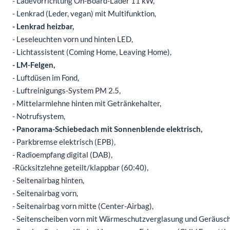
- Ladevorrichtung On-Board-Lader 11 kW,
- Lenkrad (Leder, vegan) mit Multifunktion,
- Lenkrad heizbar,
- Leseleuchten vorn und hinten LED,
- Lichtassistent (Coming Home, Leaving Home),
- LM-Felgen,
- Luftdüsen im Fond,
- Luftreinigungs-System PM 2.5,
- Mittelarmlehne hinten mit Getränkehalter,
- Notrufsystem,
- Panorama-Schiebedach mit Sonnenblende elektrisch,
- Parkbremse elektrisch (EPB),
- Radioempfang digital (DAB),
-Rücksitzlehne geteilt/klappbar (60:40),
- Seitenairbag hinten,
- Seitenairbag vorn,
- Seitenairbag vorn mitte (Center-Airbag),
- Seitenscheiben vorn mit Wärmeschutzverglasung und Geräus