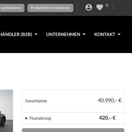
0
 vereinbaren
Probefahrt vereinbaren
HÄNDLER (B2B)
UNTERNEHMEN
KONTAKT
40.990,– €
Gesamtpreis
incl. 19% MwSt.
420,– €
Finanzierung
mtl.