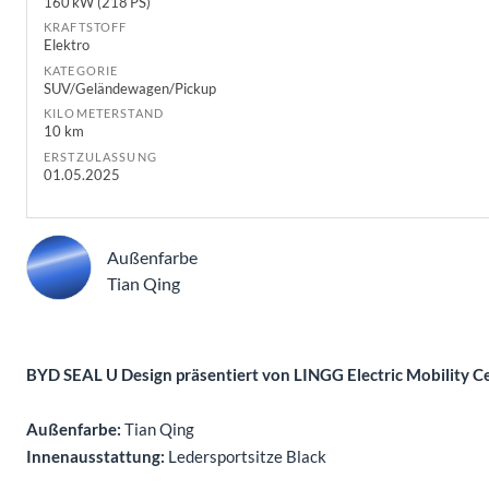
160 kW (218 PS)
KRAFTSTOFF
Elektro
KATEGORIE
SUV/Geländewagen/Pickup
KILOMETERSTAND
10 km
ERSTZULASSUNG
01.05.2025
Außenfarbe
Tian Qing
Beschreibung
BYD SEAL U Design präsentiert von LINGG Electric Mobility C
Außenfarbe:
Tian Qing
Innenausstattung:
Ledersportsitze Black