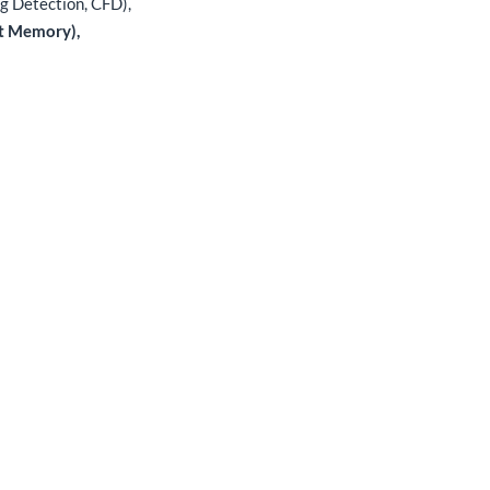
g Detection, CFD),
mit Memory),