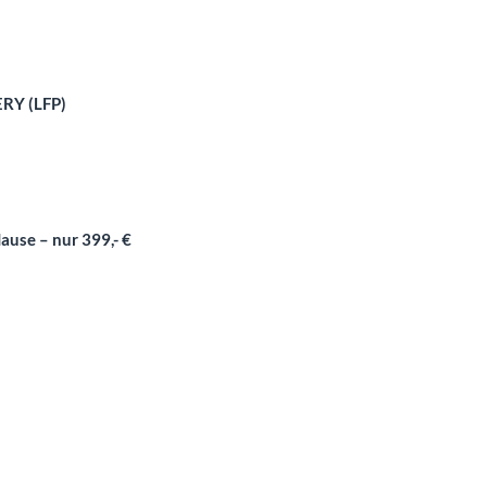
ERY (LFP)
ause – nur 399,- €