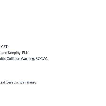
 CST),
Lane Keeping, ELK),
ffic Collision Warning, RCCW),
g und Geräuschdämmung,