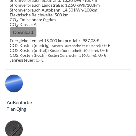
Stromverbrauch Stadtrand:
13,20 kWh/100km
Stromverbrauch Landstraße:
12,50 kWh/100km
Stromverbrauch Autobahn:
14,50 kWh/100km
Elektrische Reichweite:
500 km
CO
-Emissionen:
0 g/km
2
CO
-Klasse:
A
2
Download
Energiekosten bei 15.000 km pro Jahr:
987,08 €
CO2 Kosten (niedrig)
:
0,- €
(Kosten Durchschnitt 10 Jahre)
CO2 Kosten (mittel)
:
0,- €
(Kosten Durchschnitt 10 Jahre)
CO2 Kosten (hoch)
:
0,- €
(Kosten Durchschnitt 10 Jahre)
Jahressteuer:
0,- €
Außenfarbe
Tian Qing
Innenausstattung