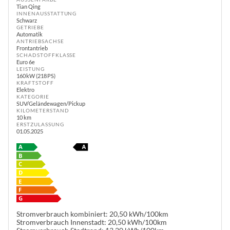
Tian Qing
INNENAUSSTATTUNG
Schwarz
GETRIEBE
Automatik
ANTRIEBSACHSE
Frontantrieb
SCHADSTOFFKLASSE
Euro 6e
LEISTUNG
160 kW (218 PS)
KRAFTSTOFF
Elektro
KATEGORIE
SUV/Geländewagen/Pickup
KILOMETERSTAND
10 km
ERSTZULASSUNG
01.05.2025
Stromverbrauch kombiniert:
20,50 kWh/100km
Stromverbrauch Innenstadt:
20,50 kWh/100km