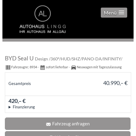
Menü
BYD Seal U
Design /360°/HUD/SHZ/PANO-DA/INFINITY/
Fahrzeugnr.:
8934
sofort lieferbar
Neuwagen mit Tageszulassung
40.990,– €
Gesamtpreis
incl. 19% MwSt.
420,– €
mtl.
Finanzierung
Fahrzeug anfragen