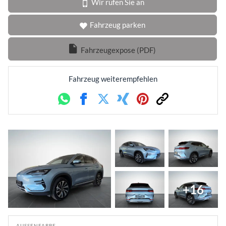
Wir rufen Sie an
Fahrzeug parken
Fahrzeugexpose (PDF)
Fahrzeug weiterempfehlen
Whatsapp
Facebook
Twitter
Xing
Pinterest
Link
+16
AUSSENFARBE