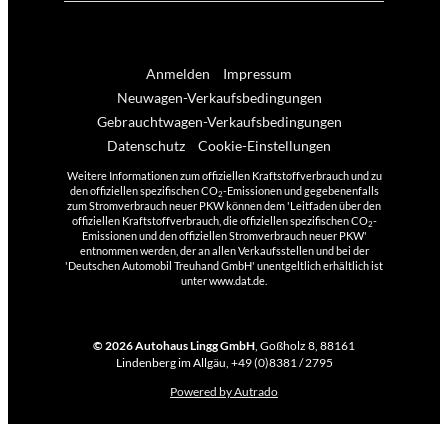
Anmelden
Impressum
Neuwagen-Verkaufsbedingungen
Gebrauchtwagen-Verkaufsbedingungen
Datenschutz
Cookie-Einstellungen
Weitere Informationen zum offiziellen Kraftstoffverbrauch und zu
den offiziellen spezifischen CO
-Emissionen und gegebenenfalls
2
zum Stromverbrauch neuer PKW können dem 'Leitfaden über den
offiziellen Kraftstoffverbrauch, die offiziellen spezifischen CO
-
2
Emissionen und den offiziellen Stromverbrauch neuer PKW'
entnommen werden, der an allen Verkaufsstellen und bei der
'Deutschen Automobil Treuhand GmbH' unentgeltlich erhältlich ist
unter www.dat.de.
© 2026
Autohaus Lingg GmbH
,
Goßholz 8
,
88161
Lindenberg im Allgäu,
+49 (0)8381 / 2795
Powered by Autrado