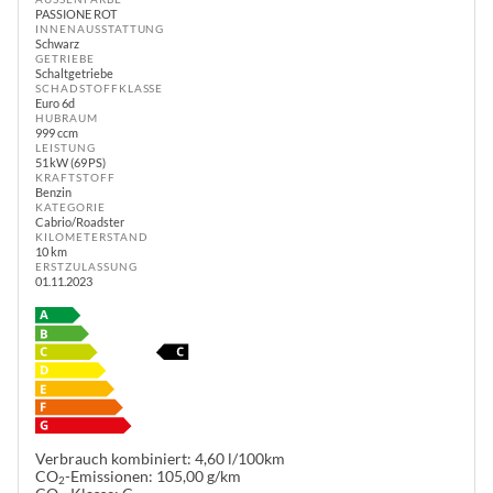
PASSIONE ROT
INNENAUSSTATTUNG
Schwarz
GETRIEBE
Schaltgetriebe
SCHADSTOFFKLASSE
Euro 6d
HUBRAUM
999 ccm
LEISTUNG
51 kW (69 PS)
KRAFTSTOFF
Benzin
KATEGORIE
Cabrio/Roadster
KILOMETERSTAND
10 km
ERSTZULASSUNG
01.11.2023
Verbrauch kombiniert:
4,60 l/100km
CO
-Emissionen:
105,00 g/km
2