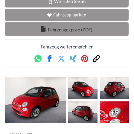
Wir rufen Sie an
Fahrzeug parken
Fahrzeugexpose (PDF)
Fahrzeug weiterempfehlen
Whatsapp
Facebook
Twitter
Xing
Pinterest
Link
+9
AUSSENFARBE