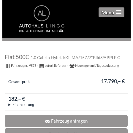
Menü
Fiat 500C
1.0 Cabrio Hybrid/KLIMA/15Z/7"BildS/APPLE C
Fahrzeugnr.:
9575
sofort lieferbar
Neuwagen mit Tageszulassung
17.790,– €
Gesamtpreis
incl. 19% MwSt.
182,– €
mtl.
Finanzierung
Fahrzeug anfragen