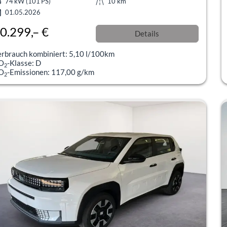
74 kW (101 PS)
10 km
01.05.2026
0.299,– €
Details
l. 19% MwSt.
erbrauch kombiniert:
5,10 l/100km
O
-Klasse:
D
2
O
-Emissionen:
117,00 g/km
2