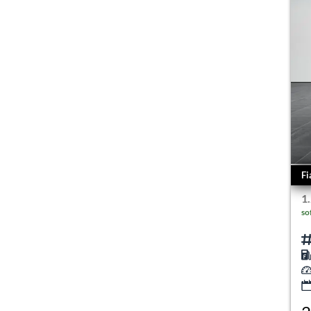
Fi
1
so