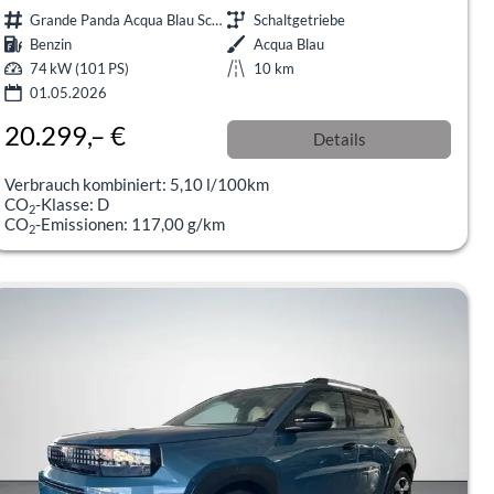
Grande Panda Acqua Blau Schalter
Schaltgetriebe
Benzin
Acqua Blau
74 kW (101 PS)
10 km
01.05.2026
20.299,– €
Details
incl. 19% MwSt.
Verbrauch kombiniert:
5,10 l/100km
CO
-Klasse:
D
2
CO
-Emissionen:
117,00 g/km
2