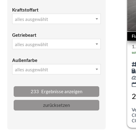
Kraftstoffart
alles ausgewählt
Getriebeart
Fi
alles ausgewählt
1
so
Außenfarbe
alles ausgewählt
233
Ergebnisse anzeigen
2
inc
zurücksetzen
V
C
C