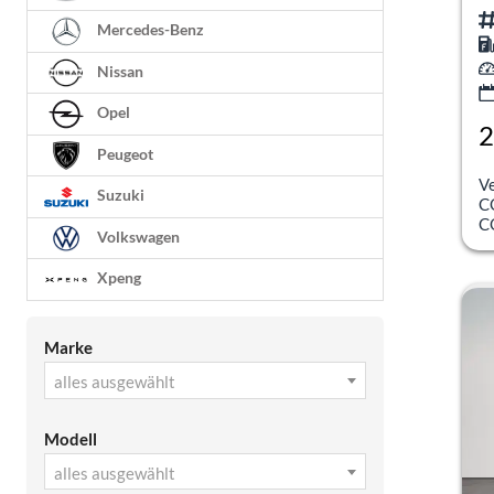
Mercedes-Benz
Nissan
Opel
2
Peugeot
inc
V
Suzuki
C
C
Volkswagen
Xpeng
Marke
alles ausgewählt
Modell
alles ausgewählt