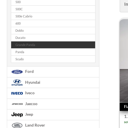
500
I
500C
500e Cabrio
600
Doblo
Ducato
Grande Panda
Panda
Scudo
Ford
Hyundai
Iveco
Jaecoo
Fi
Jeep
1
so
Land Rover