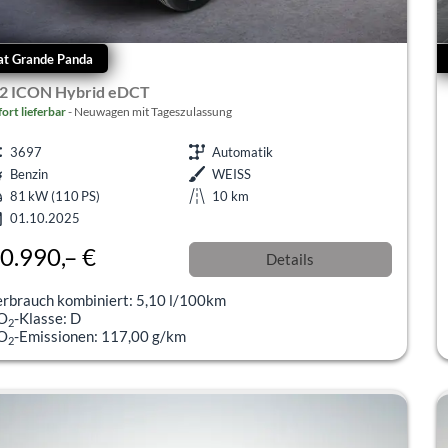
at Grande Panda
.2 ICON Hybrid eDCT
fort lieferbar
Neuwagen mit Tageszulassung
3697
Automatik
Benzin
WEISS
81 kW (110 PS)
10 km
01.10.2025
0.990,– €
Details
l. 19% MwSt.
erbrauch kombiniert:
5,10 l/100km
O
-Klasse:
D
2
O
-Emissionen:
117,00 g/km
2