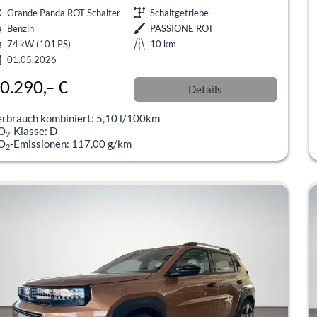
Grande Panda ROT Schalter
Schaltgetriebe
Benzin
PASSIONE ROT
74 kW (101 PS)
10 km
01.05.2026
0.290,– €
Details
l. 19% MwSt.
erbrauch kombiniert:
5,10 l/100km
O
-Klasse:
D
2
O
-Emissionen:
117,00 g/km
2