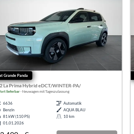
at Grande Panda
.2 La Prima Hybrid eDCT/WINTER-PA/
fort lieferbar
Neuwagen mit Tageszulassung
6636
Automatik
Benzin
AQUA BLAU
81 kW (110 PS)
10 km
01.01.2026