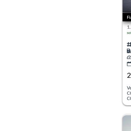
Fi
1
so
2
inc
V
C
C