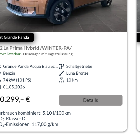
at Grande Panda
.2 La Prima Hybrid /WINTER-PA/
fort lieferbar
Neuwagen mit Tageszulassung
Grande Panda Acqua Blau Schalter
Schaltgetriebe
Benzin
Luna Bronze
74 kW (101 PS)
10 km
01.05.2026
0.299,– €
Details
l. 19% MwSt.
erbrauch kombiniert:
5,10 l/100km
O
-Klasse:
D
2
O
-Emissionen:
117,00 g/km
2