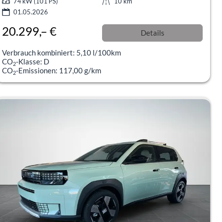
74 kW (101 PS)
10 km
01.05.2026
20.299,– €
Details
incl. 19% MwSt.
Verbrauch kombiniert:
5,10 l/100km
CO
-Klasse:
D
2
CO
-Emissionen:
117,00 g/km
2