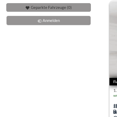
Geparkte Fahrzeuge (
0
)
Anmelden
Fi
1
so