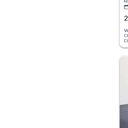
2
inc
V
C
C