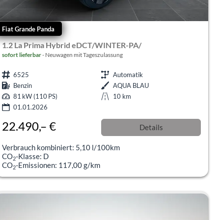
Fiat Grande Panda
1.2 La Prima Hybrid eDCT/WINTER-PA/
sofort lieferbar
Neuwagen mit Tageszulassung
6525
Automatik
Benzin
AQUA BLAU
81 kW (110 PS)
10 km
01.01.2026
22.490,– €
Details
incl. 19% MwSt.
Verbrauch kombiniert:
5,10 l/100km
CO
-Klasse:
D
2
CO
-Emissionen:
117,00 g/km
2