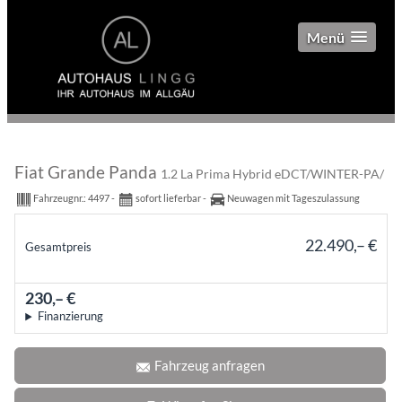
Menü
Fiat Grande Panda
1.2 La Prima Hybrid eDCT/WINTER-PA/
Fahrzeugnr.:
4497
sofort lieferbar
Neuwagen mit Tageszulassung
22.490,– €
Gesamtpreis
incl. 19% MwSt.
230,– €
mtl.
Finanzierung
Fahrzeug anfragen