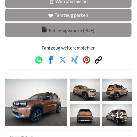
Wir rufen Sie an
Fahrzeug parken
Fahrzeugexpose (PDF)
Fahrzeug weiterempfehlen
Whatsapp
Facebook
Twitter
Xing
Pinterest
Link
+12
AUSSENFARBE