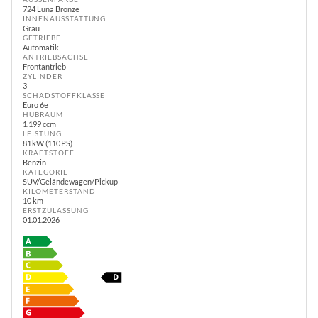
724 Luna Bronze
INNENAUSSTATTUNG
Grau
GETRIEBE
Automatik
ANTRIEBSACHSE
Frontantrieb
ZYLINDER
3
SCHADSTOFFKLASSE
Euro 6e
HUBRAUM
1.199 ccm
LEISTUNG
81 kW (110 PS)
KRAFTSTOFF
Benzin
KATEGORIE
SUV/Geländewagen/Pickup
KILOMETERSTAND
10 km
ERSTZULASSUNG
01.01.2026