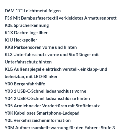
D6M 17"-Leichtmetallfelgen
F36 Mit Bambusfasertextil verkleidetes Armaturenbrett
K0E Spracherkennung
K1X Dachreling silber
KJU Heckspoiler
KK8 Parksensoren vorne und hinten
KL3 Unterfahrschutz vorne und Stoßfänger mit
Unterfahrschutz hinten
KLG Außenspiegel elektrisch verstell-, einklapp- und
beheizbar, mit LED-Blinker
Y00 Berganfahrhilfe
Y03 1 USB-C-Schnellladeanschluss vorne
Y04 2 USB-C-Schnellladeanschlüsse hinten
Y05 Armlehne der Vordertüren mit Stoffeinsatz
Y0K Kabelloses Smartphone-Ladepad
Y0L Verkehrszeicheninformation
Y0M Aufmerksamkeitswarnung für den Fahrer - Stufe 3