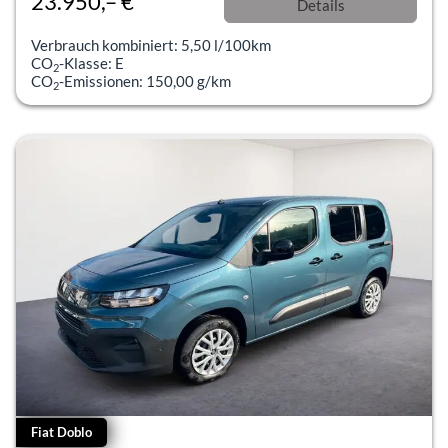
23.950,– €
Details
incl. 19% MwSt.
Verbrauch kombiniert:
5,50 l/100km
CO
-Klasse:
E
2
CO
-Emissionen:
150,00 g/km
2
Fiat Doblo