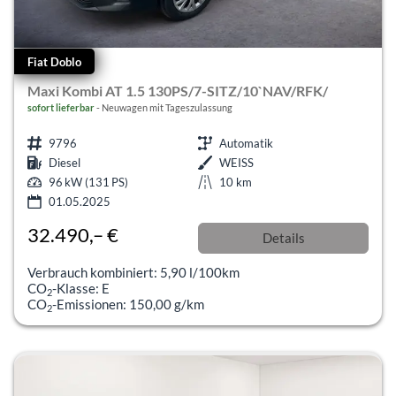
Fiat Doblo
Maxi Kombi AT 1.5 130PS/7-SITZ/10`NAV/RFK/
sofort lieferbar
Neuwagen mit Tageszulassung
9796
Automatik
Diesel
WEISS
96 kW (131 PS)
10 km
01.05.2025
32.490,– €
Details
incl. 19% MwSt.
Verbrauch kombiniert:
5,90 l/100km
CO
-Klasse:
E
2
CO
-Emissionen:
150,00 g/km
2