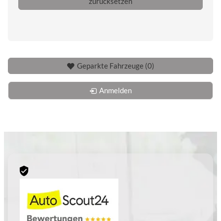
zurücksetzen
Geparkte Fahrzeuge (
0
)
Anmelden