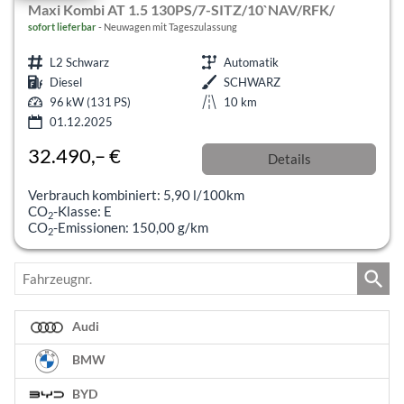
Maxi Kombi AT 1.5 130PS/7-SITZ/10`NAV/RFK/
sofort lieferbar
Neuwagen mit Tageszulassung
L2 Schwarz
Automatik
Diesel
SCHWARZ
96 kW (131 PS)
10 km
01.12.2025
32.490,– €
Details
incl. 19% MwSt.
Verbrauch kombiniert:
5,90 l/100km
CO
-Klasse:
E
2
CO
-Emissionen:
150,00 g/km
2
Fahrzeugnr.
Audi
BMW
BYD