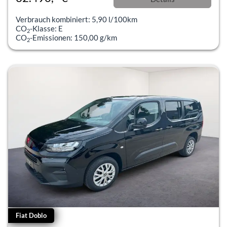
incl. 19% MwSt.
Verbrauch kombiniert:
5,90 l/100km
CO
-Klasse:
E
2
CO
-Emissionen:
150,00 g/km
2
Fiat Doblo