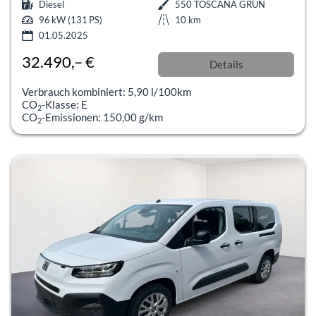
Diesel
550 TOSCANA GRÜN
96 kW (131 PS)
10 km
01.05.2025
32.490,– €
Details
incl. 19% MwSt.
Verbrauch kombiniert:
5,90 l/100km
CO
-Klasse:
E
2
CO
-Emissionen:
150,00 g/km
2