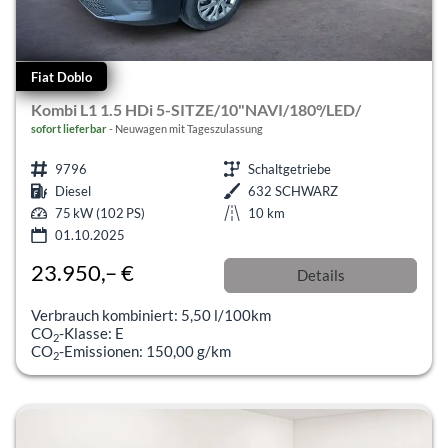
Fiat Doblo
Kombi L1 1.5 HDi 5-SITZE/10"NAVI/180°/LED/
sofort lieferbar
Neuwagen mit Tageszulassung
9796
Schaltgetriebe
Diesel
632 SCHWARZ
75 kW (102 PS)
10 km
01.10.2025
23.950,– €
Details
incl. 19% MwSt.
Verbrauch kombiniert:
5,50 l/100km
CO
-Klasse:
E
2
CO
-Emissionen:
150,00 g/km
2