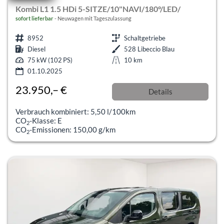
Kombi L1 1.5 HDi 5-SITZE/10"NAVI/180°/LED/
sofort lieferbar
Neuwagen mit Tageszulassung
8952
Schaltgetriebe
Diesel
528 Libeccio Blau
75 kW (102 PS)
10 km
01.10.2025
23.950,– €
Details
incl. 19% MwSt.
Verbrauch kombiniert:
5,50 l/100km
CO
-Klasse:
E
2
CO
-Emissionen:
150,00 g/km
2