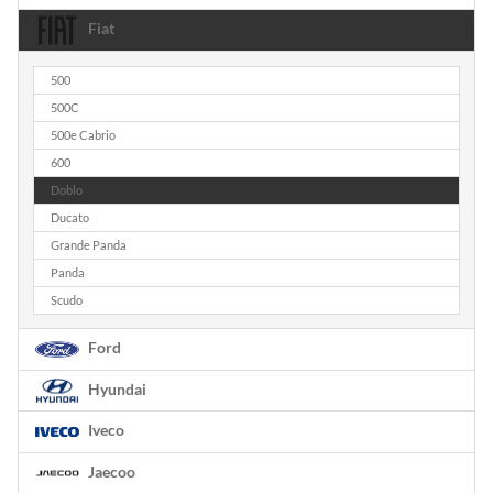
Fiat
500
500C
500e Cabrio
600
Doblo
Ducato
Grande Panda
Panda
Scudo
Ford
Hyundai
Iveco
Jaecoo