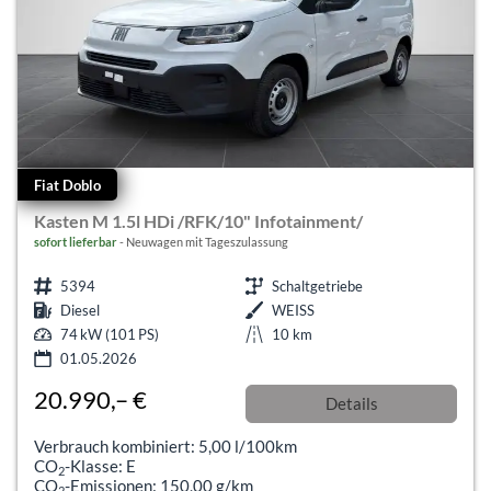
Fiat Doblo
Kasten M 1.5l HDi /RFK/10" Infotainment/
sofort lieferbar
Neuwagen mit Tageszulassung
5394
Schaltgetriebe
Diesel
WEISS
74 kW (101 PS)
10 km
01.05.2026
20.990,– €
Details
incl. 19% MwSt.
Verbrauch kombiniert:
5,00 l/100km
CO
-Klasse:
E
2
CO
-Emissionen:
150,00 g/km
2