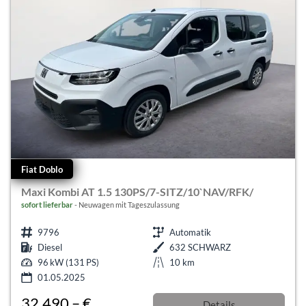
Fiat Doblo
Maxi Kombi AT 1.5 130PS/7-SITZ/10`NAV/RFK/
sofort lieferbar
Neuwagen mit Tageszulassung
9796
Automatik
Diesel
632 SCHWARZ
96 kW (131 PS)
10 km
01.05.2025
32.490,– €
Details