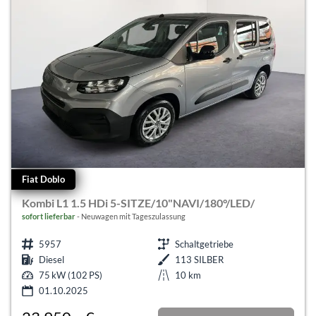
Fiat Doblo
Kombi L1 1.5 HDi 5-SITZE/10"NAVI/180°/LED/
sofort lieferbar
Neuwagen mit Tageszulassung
5957
Schaltgetriebe
Diesel
113 SILBER
75 kW (102 PS)
10 km
01.10.2025