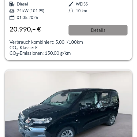
Diesel
WEISS
74 kW (101 PS)
10 km
01.05.2026
20.990,– €
Details
incl. 19% MwSt.
Verbrauch kombiniert:
5,00 l/100km
CO
-Klasse:
E
2
CO
-Emissionen:
150,00 g/km
2