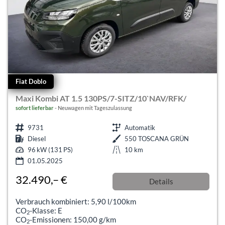
Fiat Doblo
Maxi Kombi AT 1.5 130PS/7-SITZ/10`NAV/RFK/
sofort lieferbar
Neuwagen mit Tageszulassung
9731
Automatik
Diesel
550 TOSCANA GRÜN
96 kW (131 PS)
10 km
01.05.2025
32.490,– €
Details
incl. 19% MwSt.
Verbrauch kombiniert:
5,90 l/100km
CO
-Klasse:
E
2
CO
-Emissionen:
150,00 g/km
2