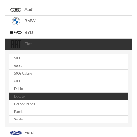
Audi
BMW
BYD
Fiat
500
500C
500e Cabrio
600
Doblo
Ducato
Grande Panda
Panda
Scudo
Ford