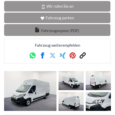
Wir rufen Sie an
Fahrzeug parken
Fahrzeugexpose (PDF)
Fahrzeug weiterempfehlen
Whatsapp
Facebook
Twitter
Xing
Pinterest
Link
+6