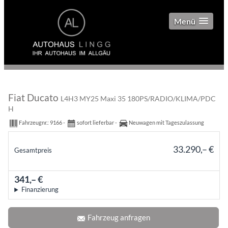
Menü
Fiat Ducato
L4H3 MY25 Maxi 35 180PS/RADIO/KLIMA/PDC
H
Fahrzeugnr.:
9166
sofort lieferbar
Neuwagen mit Tageszulassung
33.290,– €
Gesamtpreis
incl. 19% MwSt.
341,– €
mtl.
Finanzierung
Fahrzeug anfragen