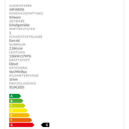
AUSSENFARBE
549 WEISS
INNENAUSSTATTUNG
Schwarz
GETRIEBE
Schaltgetriebe
PARTIKELFILTER
1
SCHADSTOFFKLASSE
Euro 6d
HUBRAUM
2.184 ccm
LEISTUNG
132 kW (179 PS)
KRAFTSTOFF
Diesel
KATEGORIE
Van/Minibus
KILOMETERSTAND
10 km
ERSTZULASSUNG
01.04.2025