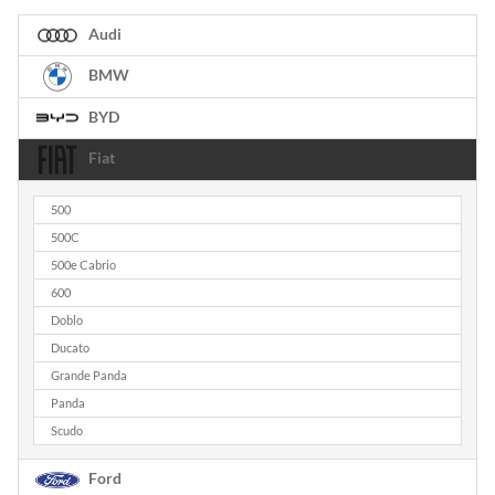
Audi
BMW
BYD
Fiat
500
500C
500e Cabrio
600
Doblo
Ducato
Grande Panda
Panda
Scudo
Ford