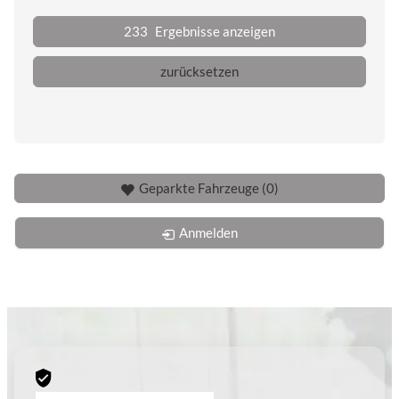
233
Ergebnisse anzeigen
zurücksetzen
Geparkte Fahrzeuge (
0
)
Anmelden