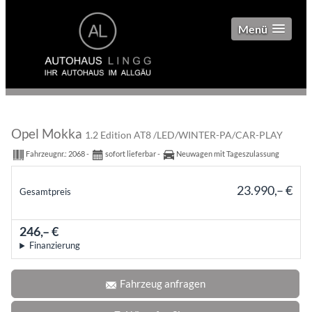
Menü
Opel Mokka
1.2 Edition AT8 /LED/WINTER-PA/CAR-PLAY
Fahrzeugnr.:
2068
sofort lieferbar
Neuwagen mit Tageszulassung
23.990,– €
Gesamtpreis
incl. 19% MwSt.
246,– €
mtl.
Finanzierung
Fahrzeug anfragen