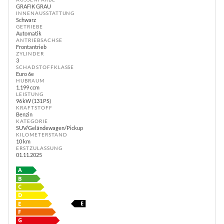
GRAFIK GRAU
INNENAUSSTATTUNG
Schwarz
GETRIEBE
Automatik
ANTRIEBSACHSE
Frontantrieb
ZYLINDER
3
SCHADSTOFFKLASSE
Euro 6e
HUBRAUM
1.199 ccm
LEISTUNG
96 kW (131 PS)
KRAFTSTOFF
Benzin
KATEGORIE
SUV/Geländewagen/Pickup
KILOMETERSTAND
10 km
ERSTZULASSUNG
01.11.2025