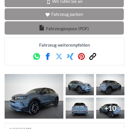
Wir rufen Sie an
Fahrzeug parken
Fahrzeugexpose (PDF)
Fahrzeug weiterempfehlen
Whatsapp
Facebook
Twitter
Xing
Pinterest
Link
+10
AUSSENFARBE