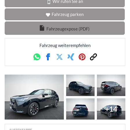
Wir rufen Sie an
Fahrzeug parken
Fahrzeugexpose (PDF)
Fahrzeug weiterempfehlen
Whatsapp
Facebook
Twitter
Xing
Pinterest
Link
+14
AUSSENFARBE