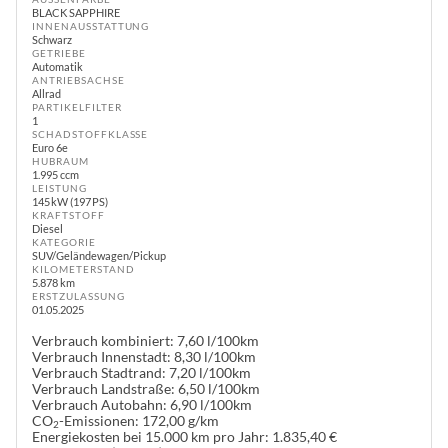
BLACK SAPPHIRE
INNENAUSSTATTUNG
Schwarz
GETRIEBE
Automatik
ANTRIEBSACHSE
Allrad
PARTIKELFILTER
1
SCHADSTOFFKLASSE
Euro 6e
HUBRAUM
1.995 ccm
LEISTUNG
145 kW (197 PS)
KRAFTSTOFF
Diesel
KATEGORIE
SUV/Geländewagen/Pickup
KILOMETERSTAND
5.878 km
ERSTZULASSUNG
01.05.2025
Verbrauch kombiniert:
7,60 l/100km
Verbrauch Innenstadt:
8,30 l/100km
Verbrauch Stadtrand:
7,20 l/100km
Verbrauch Landstraße:
6,50 l/100km
Verbrauch Autobahn:
6,90 l/100km
CO
-Emissionen:
172,00 g/km
2
Energiekosten bei 15.000 km pro Jahr:
1.835,40 €