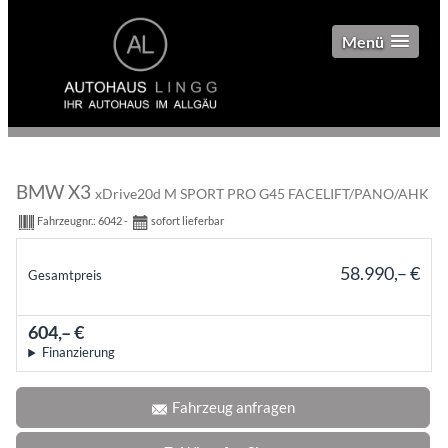
Menü
BMW X3
xDrive20d M SPORT PRO G45 FACELIFT/PANO/AHK
Fahrzeugnr.:
6042
sofort lieferbar
58.990,– €
Gesamtpreis
incl. 19% MwSt.
604,– €
mtl.
Finanzierung
Fahrzeug anfragen