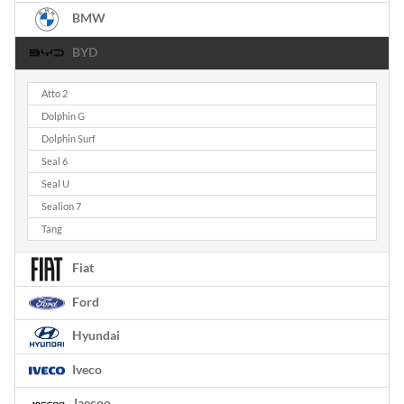
BMW
BYD
Atto 2
Dolphin G
Dolphin Surf
Seal 6
Seal U
Sealion 7
Tang
Fiat
Ford
Hyundai
Iveco
Jaecoo