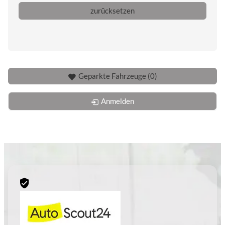
zurücksetzen
Geparkte Fahrzeuge (
0
)
Anmelden