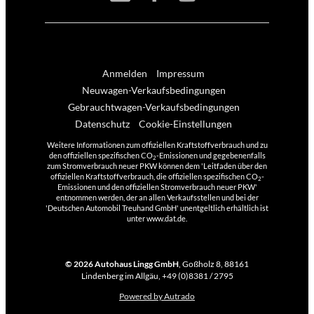
Anmelden
Impressum
Neuwagen-Verkaufsbedingungen
Gebrauchtwagen-Verkaufsbedingungen
Datenschutz
Cookie-Einstellungen
Weitere Informationen zum offiziellen Kraftstoffverbrauch und zu
den offiziellen spezifischen CO
-Emissionen und gegebenenfalls
2
zum Stromverbrauch neuer PKW können dem 'Leitfaden über den
offiziellen Kraftstoffverbrauch, die offiziellen spezifischen CO
-
2
Emissionen und den offiziellen Stromverbrauch neuer PKW'
entnommen werden, der an allen Verkaufsstellen und bei der
'Deutschen Automobil Treuhand GmbH' unentgeltlich erhältlich ist
unter www.dat.de.
© 2026
Autohaus Lingg GmbH
,
Goßholz 8
,
88161
Lindenberg im Allgäu,
+49 (0)8381 / 2795
Powered by Autrado