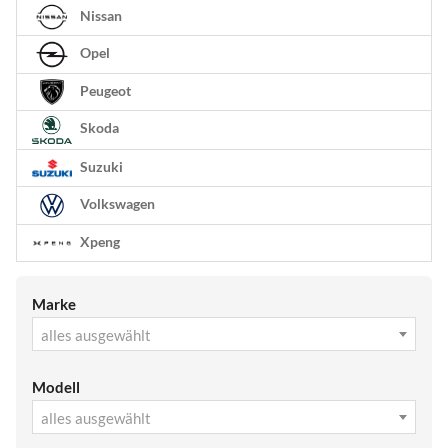
Nissan
Opel
Peugeot
Skoda
Suzuki
Volkswagen
Xpeng
Marke
alles ausgewählt
Modell
alles ausgewählt