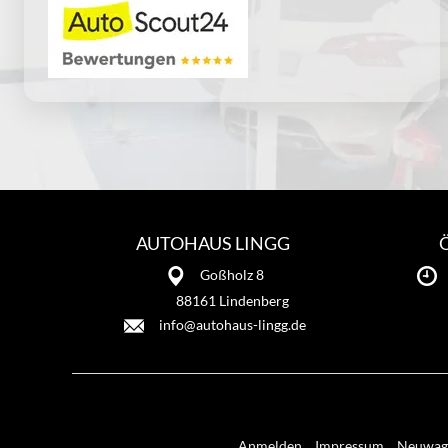
AUTOHAUS LINGG
Goßholz 8
88161 Lindenberg
info@autohaus-lingg.de
Anmelden
Impressum
Neuwage