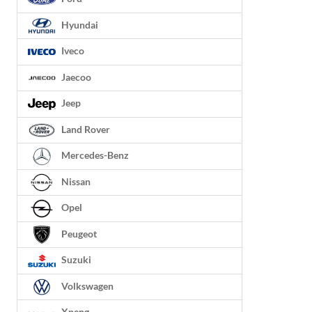
Hyundai
Iveco
Jaecoo
Jeep
Land Rover
Mercedes-Benz
Nissan
Opel
Peugeot
Suzuki
Volkswagen
Xpeng