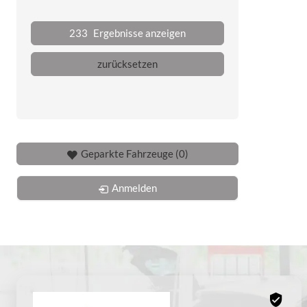
233
Ergebnisse anzeigen
zurücksetzen
Geparkte Fahrzeuge (
0
)
Anmelden