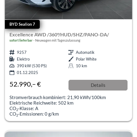
BYD Sealion 7
Excellence AWD /360°/HUD/SHZ/PANO-DA/
sofort lieferbar
Neuwagen mit Tageszulassung
9257
Automatik
Elektro
Polar White
390 kW (530 PS)
10 km
01.12.2025
52.990,– €
Details
incl. 19% MwSt.
Stromverbrauch kombiniert:
21,90 kWh/100km
Elektrische Reichweite:
502 km
CO
-Klasse:
A
2
CO
-Emissionen:
0 g/km
2