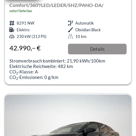
Comfort/360°/LED/LEDER/SHZ/PANO-DA/
sofort lieferbar
8291 NW
Automatik
Elektro
Obsidian Black
230 kW (313 PS)
10 km
42.990,– €
Details
incl. 19% MwSt.
Stromverbrauch kombiniert:
21,90 kWh/100km
Elektrische Reichweite:
482 km
CO
-Klasse:
A
2
CO
-Emissionen:
0 g/km
2