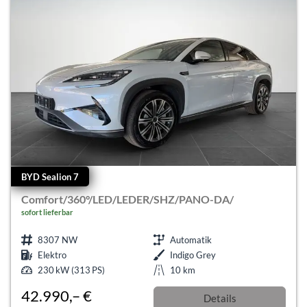
BYD Sealion 7
Comfort/360°/LED/LEDER/SHZ/PANO-DA/
sofort lieferbar
8307 NW
Automatik
Elektro
Indigo Grey
230 kW (313 PS)
10 km
42.990,– €
Details