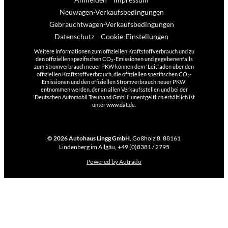
Neuwagen-Verkaufsbedingungen
Gebrauchtwagen-Verkaufsbedingungen
Datenschutz
Cookie-Einstellungen
Weitere Informationen zum offiziellen Kraftstoffverbrauch und zu
den offiziellen spezifischen CO
-Emissionen und gegebenenfalls
2
zum Stromverbrauch neuer PKW können dem 'Leitfaden über den
offiziellen Kraftstoffverbrauch, die offiziellen spezifischen CO
-
2
Emissionen und den offiziellen Stromverbrauch neuer PKW'
entnommen werden, der an allen Verkaufsstellen und bei der
'Deutschen Automobil Treuhand GmbH' unentgeltlich erhältlich ist
unter www.dat.de.
© 2026
Autohaus Lingg GmbH
,
Goßholz 8
,
88161
Lindenberg im Allgäu,
+49 (0)8381 / 2795
Powered by Autrado