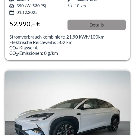
390 kW (530 PS)
10 km
01.12.2025
52.990,– €
Details
incl. 19% MwSt.
Stromverbrauch kombiniert:
21,90 kWh/100km
Elektrische Reichweite:
502 km
CO
-Klasse:
A
2
CO
-Emissionen:
0 g/km
2