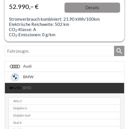
52.990,– €
Details
incl. 19% MwSt.
Stromverbrauch kombiniert:
21,90 kWh/100km
Elektrische Reichweite:
502 km
CO
-Klasse:
A
2
CO
-Emissionen:
0 g/km
2
Fahrzeugnr.
Audi
BMW
BYD
Atto 2
Dolphin G
Dolphin Surf
Seal 6