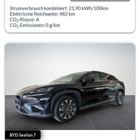
incl. 19% MwSt.
Stromverbrauch kombiniert:
21,90 kWh/100km
Elektrische Reichweite:
482 km
CO
-Klasse:
A
2
CO
-Emissionen:
0 g/km
2
BYD Sealion 7