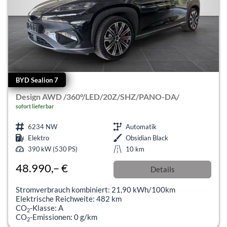
BYD Sealion 7
Design AWD /360°/LED/20Z/SHZ/PANO-DA/
sofort lieferbar
6234 NW
Automatik
Elektro
Obsidian Black
390 kW (530 PS)
10 km
48.990,– €
Details
incl. 19% MwSt.
Stromverbrauch kombiniert:
21,90 kWh/100km
Elektrische Reichweite:
482 km
CO
-Klasse:
A
2
CO
-Emissionen:
0 g/km
2