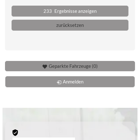
233
Ergebnisse anzeigen
zurücksetzen
Geparkte Fahrzeuge (
0
)
Anmelden