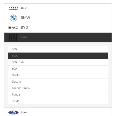
Audi
BMW
BYD
Fiat
500
500C
500e Cabrio
600
Doblo
Ducato
Grande Panda
Panda
Scudo
Ford