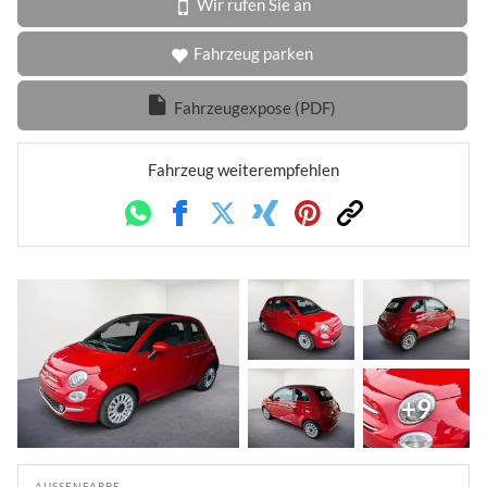
Wir rufen Sie an
Fahrzeug parken
Fahrzeugexpose (PDF)
Fahrzeug weiterempfehlen
Whatsapp
Facebook
Twitter
Xing
Pinterest
Link
+9
AUSSENFARBE