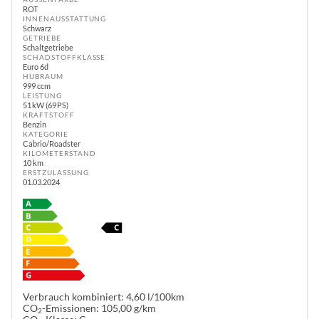
ROT
INNENAUSSTATTUNG
Schwarz
GETRIEBE
Schaltgetriebe
SCHADSTOFFKLASSE
Euro 6d
HUBRAUM
999 ccm
LEISTUNG
51 kW (69 PS)
KRAFTSTOFF
Benzin
KATEGORIE
Cabrio/Roadster
KILOMETERSTAND
10 km
ERSTZULASSUNG
01.03.2024
Verbrauch kombiniert:
4,60 l/100km
CO
-Emissionen:
105,00 g/km
2