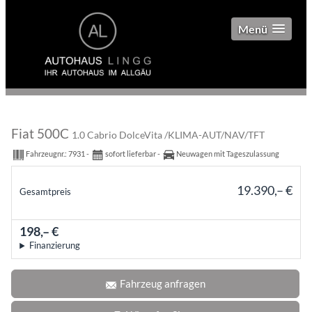
Menü
Fiat 500C
1.0 Cabrio DolceVita /KLIMA-AUT/NAV/TFT
Fahrzeugnr.:
7931
sofort lieferbar
Neuwagen mit Tageszulassung
19.390,– €
Gesamtpreis
incl. 19% MwSt.
198,– €
mtl.
Finanzierung
Fahrzeug anfragen