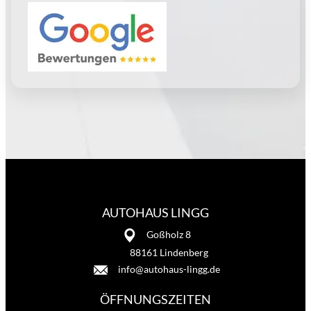
AUTOHAUS LINGG
Goßholz 8
88161 Lindenberg
info@autohaus-lingg.de
ÖFFNUNGSZEITEN