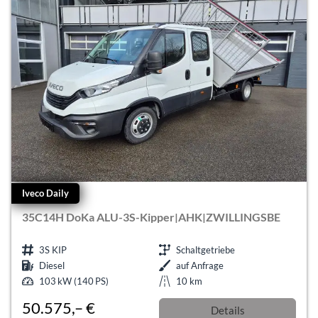
Iveco Daily
35C14H DoKa ALU-3S-Kipper|AHK|ZWILLINGSBE
3S KIP
Schaltgetriebe
Diesel
auf Anfrage
103 kW (140 PS)
10 km
50.575,– €
Details