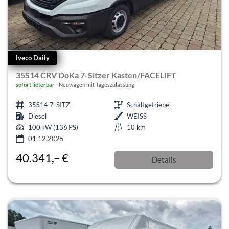
Iveco Daily
35S14 CRV DoKa 7-Sitzer Kasten/FACELIFT
sofort lieferbar
Neuwagen mit Tageszulassung
35S14 7-SITZ
Schaltgetriebe
Diesel
WEISS
100 kW (136 PS)
10 km
01.12.2025
40.341,– €
Details
incl. 19% MwSt.