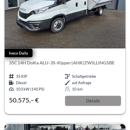
Iveco Daily
35C14H DoKa ALU-3S-Kipper|AHK|ZWILLINGSBE
3S KIP
Schaltgetriebe
Diesel
auf Anfrage
103 kW (140 PS)
10 km
50.575,– €
Details
incl. 19% MwSt.