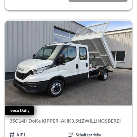
incl. 19% MwSt.
Iveco Daily
35C14H DoKa KIPPER |AHK3,5t|ZWILLINGSBEREI
KIP1
Schaltgetriebe