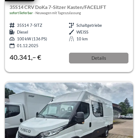
35S14 CRV DoKa 7-Sitzer Kasten/FACELIFT
sofort lieferbar
Neuwagen mit Tageszulassung
35S14 7-SITZ
Schaltgetriebe
Diesel
WEISS
100 kW (136 PS)
10 km
01.12.2025
40.341,– €
Details
incl. 19% MwSt.