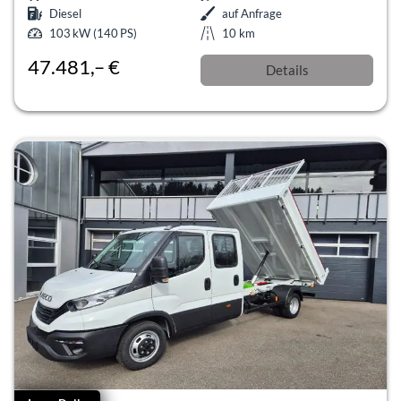
Diesel
auf Anfrage
103 kW (140 PS)
10 km
47.481,– €
Details
incl. 19% MwSt.