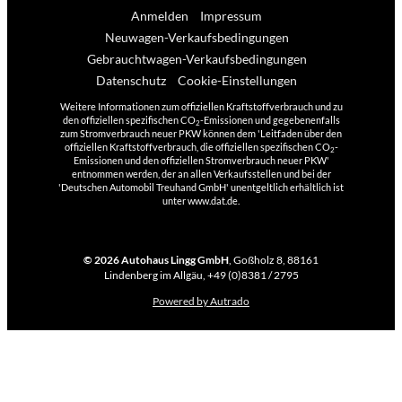
Anmelden
Impressum
Neuwagen-Verkaufsbedingungen
Gebrauchtwagen-Verkaufsbedingungen
Datenschutz
Cookie-Einstellungen
Weitere Informationen zum offiziellen Kraftstoffverbrauch und zu
den offiziellen spezifischen CO
-Emissionen und gegebenenfalls
2
zum Stromverbrauch neuer PKW können dem 'Leitfaden über den
offiziellen Kraftstoffverbrauch, die offiziellen spezifischen CO
-
2
Emissionen und den offiziellen Stromverbrauch neuer PKW'
entnommen werden, der an allen Verkaufsstellen und bei der
'Deutschen Automobil Treuhand GmbH' unentgeltlich erhältlich ist
unter www.dat.de.
© 2026
Autohaus Lingg GmbH
,
Goßholz 8
,
88161
Lindenberg im Allgäu,
+49 (0)8381 / 2795
Powered by Autrado