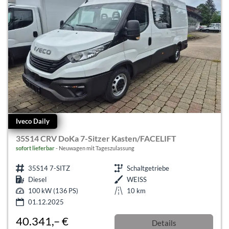
Iveco Daily
35S14 CRV DoKa 7-Sitzer Kasten/FACELIFT
sofort lieferbar
Neuwagen mit Tageszulassung
35S14 7-SITZ
Schaltgetriebe
Diesel
WEISS
100 kW (136 PS)
10 km
01.12.2025
40.341,– €
Details