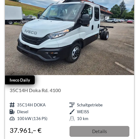
Iveco Daily
35C14H Doka Rd. 4100
35C14H DOKA
Schaltgetriebe
Diesel
WEISS
100 kW (136 PS)
10 km
37.961,– €
Details
incl. 19% MwSt.