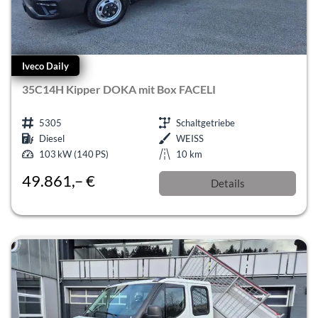
Iveco Daily
35C14H Kipper DOKA mit Box FACELI
5305
Schaltgetriebe
Diesel
WEISS
103 kW (140 PS)
10 km
49.861,– €
Details
incl. 19% MwSt.