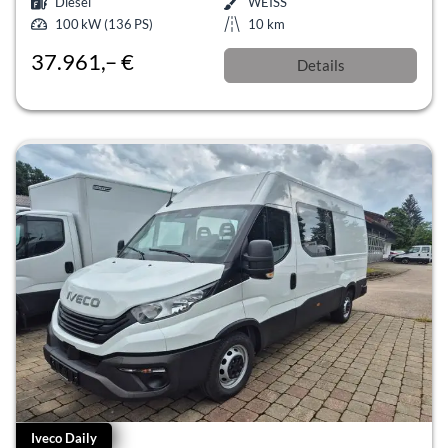
Diesel
WEISS
100 kW (136 PS)
10 km
37.961,– €
Details
incl. 19% MwSt.
Iveco Daily