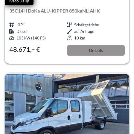
Iveco Daily
35C14H DoKa ALU-KIPPER 850kgNL|AHK
KIP1
Schaltgetriebe
Diesel
auf Anfrage
103 kW (140 PS)
10 km
48.671,– €
Details
incl. 19% MwSt.